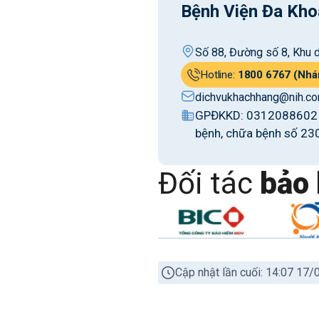
Bệnh Viện Đa Kho
Số 88, Đường số 8, Khu d
Hotline:
1800 6767 (Nhá
dichvukhachhang@nih.co
GPĐKKD: 0312088602 c
bệnh, chữa bệnh số 23
Đối tác
bảo 
Cập nhật lần cuối: 14:07 17