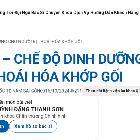
ng Tôi
Đội Ngũ Bác Sĩ
Chuyên Khoa
Dịch Vụ
Hướng Dẫn Khách Hàng
ƯỠNG CHO NGƯỜI BỊ THOÁI HÓA KHỚP GỐI
Ĩ – CHẾ ĐỘ DINH DƯỠN
THOÁI HÓA KHỚP GỐI
UỐC TẾ NAM SÀI GÒN
16/10/2024
211
Theo dõi Bệnh viện Đa khoa Q
ên môn bài viết
HUỲNH ĐẶNG THANH SƠN
ên khoa Chấn thương Chỉnh hình.
ẹn
Xem hồ sơ bác sĩ