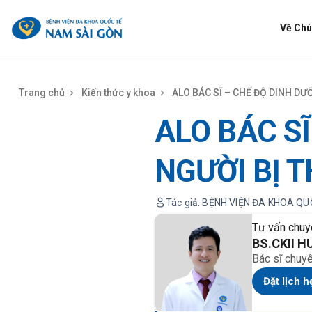
benhviennamsaigon.com
Về Chú
Trang chủ
Kiến thức y khoa
ALO BÁC SĨ – CHẾ ĐỘ DINH D
ALO BÁC S
NGƯỜI BỊ 
Tác giả: BỆNH VIỆN ĐA KHOA Q
Tư vấn chuy
BS.CKII 
Bác sĩ chuy
Đặt lịch h