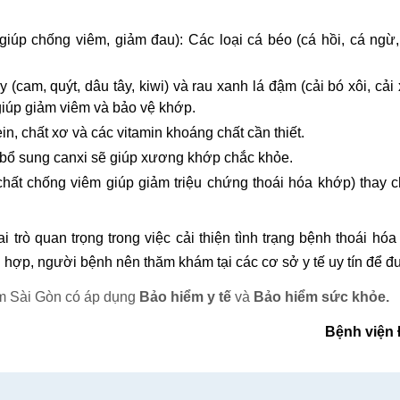
p chống viêm, giảm đau): Các loại cá béo (cá hồi, cá ngừ, c
ây (cam, quýt, dâu tây, kiwi) và rau xanh lá đậm (cải bó xôi, cả
giúp giảm viêm và bảo vệ khớp.
in, chất xơ và các vitamin khoáng chất cần thiết.
 bổ sung canxi sẽ giúp xương khớp chắc khỏe.
chất chống viêm giúp giảm triệu chứng thoái hóa khớp) thay c
 trò quan trọng trong việc cải thiện tình trạng bệnh thoái hóa
ù hợp, người bệnh nên thăm khám tại các cơ sở y tế uy tín để đư
m Sài Gòn có áp dụng
Bảo hiểm y tế
và
Bảo hiểm sức khỏe.
Bệnh viện 