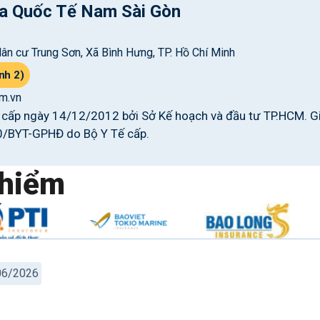
a Quốc Tế Nam Sài Gòn
ân cư Trung Sơn, Xã Bình Hưng, TP. Hồ Chí Minh
nh 2)
m.vn
ấp ngày 14/12/2012 bởi Sở Kế hoạch và đầu tư TP.HCM. G
0/BYT-GPHĐ do Bộ Y Tế cấp.
hiểm
/06/2026