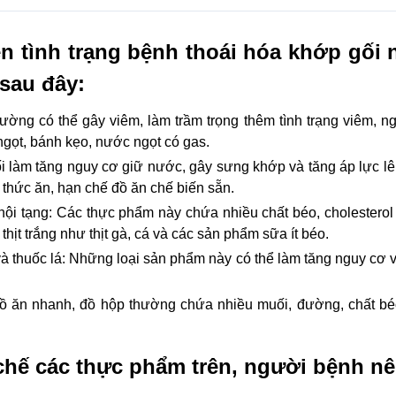
iện tình trạng bệnh thoái hóa khớp gối
sau đây:
ng có thể gây viêm, làm trầm trọng thêm tình trạng viêm, n
ngọt, bánh kẹo, nước ngọt có gas.
 làm tăng nguy cơ giữ nước, gây sưng khớp và tăng áp lực lên
 thức ăn, hạn chế đồ ăn chế biến sẵn.
nội tạng: Các thực phẩm này chứa nhiều chất béo, cholesterol c
hịt trắng như thịt gà, cá và các sản phẩm sữa ít béo.
và thuốc lá: Những loại sản phẩm này có thể làm tăng nguy cơ v
ồ ăn nhanh, đồ hộp thường chứa nhiều muối, đường, chất bé
chế các thực phẩm trên, người bệnh n