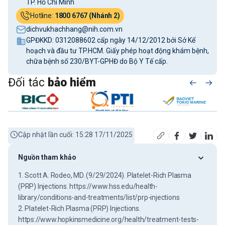
TP. Hồ Chí Minh
Hotline:
1800 6767 (Nhánh 2)
dichvukhachhang@nih.com.vn
GPĐKKD: 0312088602 cấp ngày 14/12/2012 bởi Sở Kế
hoạch và đầu tư TP.HCM. Giấy phép hoạt động khám bệnh,
chữa bệnh số 230/BYT-GPHĐ do Bộ Y Tế cấp.
Đối tác
bảo hiểm
Cập nhật lần cuối: 15:28 17/11/2025
Nguồn tham khảo
1. Scott A. Rodeo, MD. (9/29/2024). Platelet-Rich Plasma
(PRP) Injections. https://www.hss.edu/health-
library/conditions-and-treatments/list/prp-injections
2. Platelet-Rich Plasma (PRP) Injections.
https://www.hopkinsmedicine.org/health/treatment-tests-