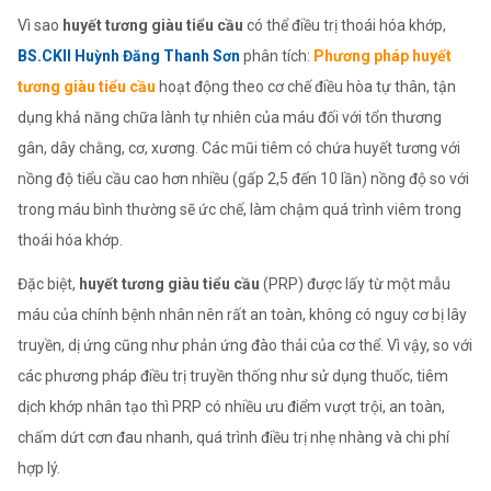
Vì sao
huyết tương giàu tiểu cầu
có thể điều trị thoái hóa khớp,
BS.CKII Huỳnh Đăng Thanh Sơn
phân tích:
Phương pháp huyết
tương giàu tiểu cầu
hoạt động theo cơ chế điều hòa tự thân, tận
dụng khả năng chữa lành tự nhiên của máu đối với tổn thương
gân, dây chằng, cơ, xương. Các mũi tiêm có chứa huyết tương với
nồng độ tiểu cầu cao hơn nhiều (gấp 2,5 đến 10 lần) nồng độ so với
trong máu bình thường sẽ ức chế, làm chậm quá trình viêm trong
thoái hóa khớp.
Đặc biệt,
huyết tương giàu tiểu cầu
(PRP) được lấy từ một mẫu
máu của chính bệnh nhân nên rất an toàn, không có nguy cơ bị lây
truyền, dị ứng cũng như phản ứng đào thải của cơ thể. Vì vậy, so với
các phương pháp điều trị truyền thống như sử dụng thuốc, tiêm
dịch khớp nhân tạo thì PRP có nhiều ưu điểm vượt trội, an toàn,
chấm dứt cơn đau nhanh, quá trình điều trị nhẹ nhàng và chi phí
hợp lý.