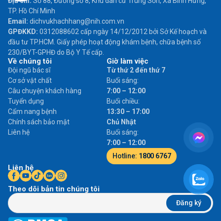
Địa chỉ:
Số 88, Đường số 8, Khu dân cư Trung Sơn, Xã Bình Hưng,
TP. Hồ Chí Minh
Email:
dichvukhachhang@nih.com.vn
GPĐKKD:
0312088602 cấp ngày 14/12/2012 bởi Sở Kế hoạch và
đầu tư TP.HCM. Giấy phép hoạt động khám bệnh, chữa bệnh số
230/BYT-GPHĐ do Bộ Y Tế cấp.
Về chúng tôi
Giờ làm việc
Đội ngũ bác sĩ
Từ thứ 2 đến thứ 7
Cơ sở vật chất
Buổi sáng:
Câu chuyện khách hàng
7:00 – 12:00
Tuyển dụng
Buổi chiều:
Cẩm nang bệnh
13:30 – 17:00
Chính sách bảo mật
Chủ Nhật
Liên hệ
Buổi sáng:
7:00 – 12:00
Hotline:
1800 6767
Liên hệ
Theo dõi bản tin chúng tôi
Đăng ký