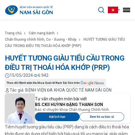
benhviennamsaigon.com
Trang chủ
Cẩm nang bệnh
Chấn thương chỉnh hình, Cơ - Xương - Khớp
HUYẾT TƯƠNG GIÀU TIỂU
CẦU TRONG ĐIỀU TRỊ THOÁI HÓA KHỚP (PRP)
HUYẾT TƯƠNG GIÀU TIỂU CẦU TRONG
ĐIỀU TRỊ THOÁI HÓA KHỚP (PRP)
15/05/2024
6.942
Theo dõi Bệnh viện Đa khoa Quốc tế Nam Sài Gòn trên
Tác giả: BỆNH VIỆN ĐA KHOA QUỐC TẾ NAM SÀI GÒN
Tư vấn chuyên môn bài viết
BS.CKII HUỲNH ĐẶNG THANH SƠN
Bác sĩ chuyên khoa Chấn thương Chỉnh hình.
Đặt lịch hẹn
Xem hồ sơ bác sĩ
Tiêm huyết tương giàu tiểu cầu (PRP) đang là cách điều trị thoái hóa
khớp được áp dụng phổ biến bởi hiệu quả tối ưu mang lại, giúp giảm