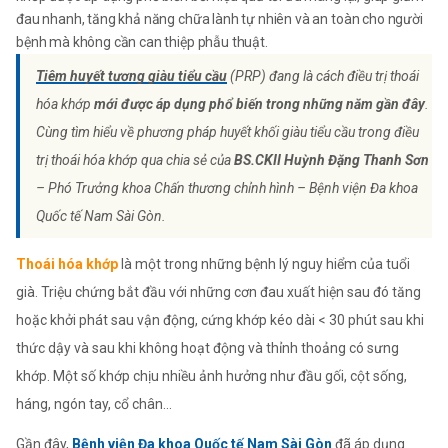
đau nhanh, tăng khả năng chữa lành tự nhiên và an toàn cho người
bệnh mà không cần can thiệp phẫu thuật.
Tiêm huyết tương giàu tiểu cầu
(PRP) đang là cách điều trị thoái
hóa khớp
mới được áp dụng phổ biến trong những năm gần đây
.
Cùng tìm hiểu về phương pháp huyết khối giàu tiểu cầu trong điều
trị thoái hóa khớp qua chia sẻ của
BS.CKII Huỳnh Đặng Thanh Sơn
– Phó Trưởng khoa Chấn thương chỉnh hình – Bệnh viện Đa khoa
Quốc tế Nam Sài Gòn.
Thoái hóa khớp
là một trong những bệnh lý nguy hiểm của tuổi
già. Triệu chứng bắt đầu với những cơn đau xuất hiện sau đó tăng
hoặc khởi phát sau vận động, cứng khớp kéo dài < 30 phút sau khi
thức dậy và sau khi không hoạt động và thỉnh thoảng có sưng
khớp. Một số khớp chịu nhiều ảnh hưởng như đầu gối, cột sống,
háng, ngón tay, cổ chân…
Gần đây,
Bệnh viện Đa khoa Quốc tế Nam Sài Gòn
đã áp dụng