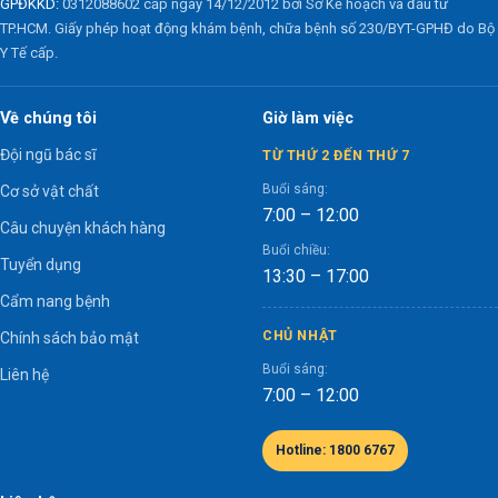
GPĐKKD:
0312088602 cấp ngày 14/12/2012 bởi Sở Kế hoạch và đầu tư
TP.HCM. Giấy phép hoạt động khám bệnh, chữa bệnh số 230/BYT-GPHĐ do Bộ
Y Tế cấp.
Về chúng tôi
Giờ làm việc
Đội ngũ bác sĩ
TỪ THỨ 2 ĐẾN THỨ 7
Buổi sáng:
Cơ sở vật chất
7:00 – 12:00
Câu chuyện khách hàng
Buổi chiều:
Tuyển dụng
13:30 – 17:00
Cẩm nang bệnh
CHỦ NHẬT
Chính sách bảo mật
Buổi sáng:
Liên hệ
7:00 – 12:00
Hotline: 1800 6767