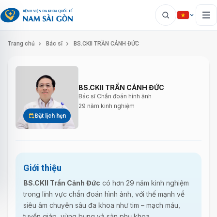
Trang chủ
Bác sĩ
BS.CKII TRẦN CẢNH ĐỨC
BS.CKII TRẦN CẢNH ĐỨC
Bác sĩ Chẩn đoán hình ảnh
29 năm kinh nghiệm
Đặt lịch hẹn
Giới thiệu
BS.CKII Trần Cảnh Đức
có hơn 29 năm kinh nghiệm
trong lĩnh vực chẩn đoán hình ảnh, với thế mạnh về
siêu âm chuyên sâu đa khoa như tim – mạch máu,
tuyến giáp, vùng bụng và sản phụ khoa.