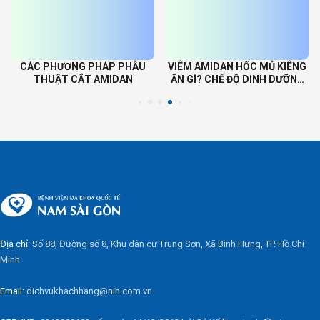
CÁC PHƯƠNG PHÁP PHẪU
VIÊM AMIDAN HỐC MỦ KIÊNG
THUẬT CẮT AMIDAN
ĂN GÌ? CHẾ ĐỘ DINH DƯỠNG
GIÚP PHỤC HỒI NHANH
Địa chỉ:
Số 88, Đường số 8, Khu dân cư Trung Sơn, Xã Bình Hưng, TP. Hồ Chí
Minh
Email:
dichvukhachhang@nih.com.vn