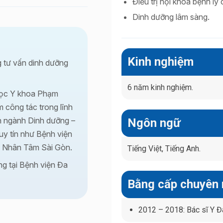
Điều trị nội khoa bệnh lý 
Dinh dưỡng lâm sàng.
Kinh nghiệm
 tư vấn dinh dưỡng
6 năm kinh nghiệm.
 học Y khoa Phạm
 công tác trong lĩnh
n ngành Dinh dưỡng –
Ngôn ngữ
 uy tín như Bệnh viện
a Nhân Tâm Sài Gòn.
Tiếng Việt, Tiếng Anh.
ng tại Bệnh viện Đa
Bằng cấp chuyên
2012 – 2018: Bác sĩ Y Đ