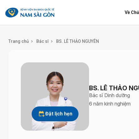
benhviennamsaigon.com
Về Chú
Trang chủ
Bác sĩ
BS. LÊ THẢO NGUYÊN
BS. LÊ THẢO N
Bác sĩ Dinh dưỡng
6 năm kinh nghiệm
Đặt lịch hẹn