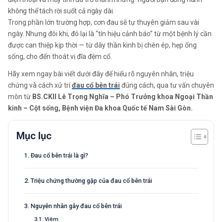
không thể tách rời suốt cả ngày dài.
Trong phần lớn trường hợp, cơn đau sẽ tự thuyên giảm sau vài
ngày. Nhưng đôi khi, đó lại là “tín hiệu cảnh báo” từ một bệnh lý cần
được can thiệp kịp thời — từ dây thần kinh bị chèn ép, hẹp ống
sống, cho đến thoát vị đĩa đệm cổ.
Hãy xem ngay bài viết dưới đây để hiểu rõ nguyên nhân, triệu
chứng và cách xử trí
đau cổ bên trái
đúng cách, qua tư vấn chuyên
môn từ
BS.CKII Lê Trọng Nghĩa – Phó Trưởng khoa Ngoại Thần
kinh – Cột sống, Bệnh viện Đa khoa Quốc tế Nam Sài Gòn.
Mục lục
1. Đau cổ bên trái là gì?
2. Triệu chứng thường gặp của đau cổ bên trái
3. Nguyên nhân gây đau cổ bên trái
3.1. Viêm