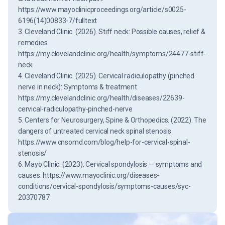
https://www.mayoclinicproceedings.org/article/s0025-
6196(14)00833-7/fulltext
3. Cleveland Clinic. (2026). Stiff neck: Possible causes, relief &
remedies.
https://my.clevelandclinic.org/health/symptoms/24477-stiff-
neck
4. Cleveland Clinic. (2025). Cervical radiculopathy (pinched
nerve in neck): Symptoms & treatment.
https://my.clevelandclinic.org/health/diseases/22639-
cervical-radiculopathy-pinched-nerve
5. Centers for Neurosurgery, Spine & Orthopedics. (2022). The
dangers of untreated cervical neck spinal stenosis.
https://www.cnsomd.com/blog/help-for-cervical-spinal-
stenosis/
6. Mayo Clinic. (2023). Cervical spondylosis — symptoms and
causes.
https://www.mayoclinic.org/diseases-
conditions/cervical-spondylosis/symptoms-causes/syc-
20370787