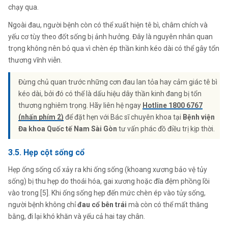
chạy qua.
Ngoài đau, người bệnh còn có thể xuất hiện tê bì, châm chích và
yếu cơ tùy theo đốt sống bị ảnh hưởng. Đây là nguyên nhân quan
trọng không nên bỏ qua vì chèn ép thần kinh kéo dài có thể gây tổn
thương vĩnh viễn.
Đừng chủ quan trước những cơn đau lan tỏa hay cảm giác tê bì
kéo dài, bởi đó có thể là dấu hiệu dây thần kinh đang bị tổn
thương nghiêm trọng. Hãy liên hệ ngay
Hotline 1800 6767
(nhấn phím 2)
để đặt hẹn với Bác sĩ chuyên khoa tại
Bệnh viện
Đa khoa Quốc tế Nam Sài Gòn
tư vấn phác đồ điều trị kịp thời.
3.5. Hẹp cột sống cổ
Hẹp ống sống cổ xảy ra khi ống sống (khoang xương bảo vệ tủy
sống) bị thu hẹp do thoái hóa, gai xương hoặc đĩa đệm phồng lồi
vào trong [5]. Khi ống sống hẹp đến mức chèn ép vào tủy sống,
người bệnh không chỉ
đau cổ bên trái
mà còn có thể mất thăng
bằng, đi lại khó khăn và yếu cả hai tay chân.