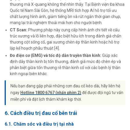
thương mà X-quang không thể nhìn thấy. Tại Bệnh viện Đa khoa
Quốc tế Nam Sài Gòn, hệ thống MRI tích hợp AI hỗ trợ tối ưu
chất lượng hình ảnh, giảm tiếng ồn và rút ngắn thời gian chụp,
mang lại trải nghiệm thoải mái hơn cho người bệnh.
CT Scan:
Phương pháp này cung cấp hình ảnh chi tiết về cấu
trúc xương và lỗ liên hợp, đặc biệt hữu ích trong đánh giá chấn
thương cột sống cổ, gai xương chèn ép thần kinh hoặc hỗ trợ
lập kế hoạch phẫu thuật [4].
Đo điện cơ (EMG) và tốc độ dẫn truyền thần kinh:
Giúp xác
định dây thần kinh bị tổn thương, đánh giá mức độ chèn ép và
phân biệt giữa tổn thương rễ thần kinh cổ với các bệnh lý thần
kinh ngoại biên khác.
Nếu bạn đang gặp phải những cơn đau cổ kéo dài, hãy liên hệ
ngay
Hotline 1800 6767 (nhấn phím 2)
để được đội ngũ tư vấn
miễn phí và đặt lịch thăm khám kịp thời.
6. Cách điều trị đau cổ bên trái
6.1. Chăm sóc và điều trị tại nhà