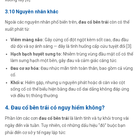
3.10 Nguyên nhân khác
Ngoài các nguyên nhân phổ biến trên,
đau cổ bên trái
còn có thể
xuất phát từ:
Viêm màng não:
Gây cứng cổ đột ngột kèm sốt cao, đau đầu
dữ dội và sợ ánh sáng — đây là tình huống cấp cứu tuyệt đối [3].
Hạch bạch huyết sưng to:
Nhiễm trùng vùng đầu mặt cổ có thể
làm sưng hạch một bên, gây đau và cảm giác căng tức.
Đau cơ xơ hóa:
Đau nhức mãn tính toàn thân, bao gồm cả vùng
cổ.
Khối u:
Hiếm gặp, nhưng u nguyên phát hoặc di căn vào cột
sống cổ có thể biểu hiện bằng đau cổ dai dẳng không đáp ứng
với điều trị thông thường.
4. Đau cổ bên trái có nguy hiểm không?
Phần lớn các cơn
đau cổ bên trái
là lành tính và tự khỏi trong vài
ngày đến vài tuần. Tuy nhiên, có những dấu hiệu “đỏ” buộc bạn
phải đến cơ sở y tế ngay lập tức: