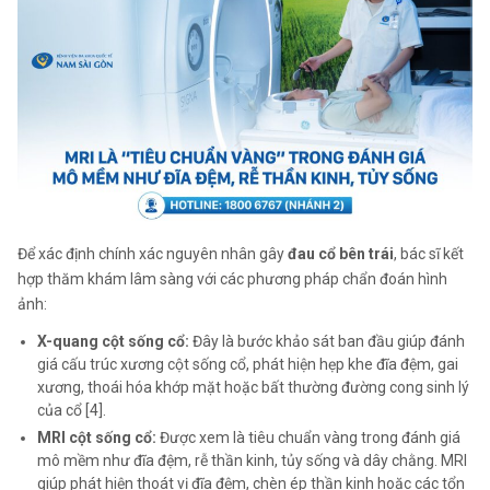
Để xác định chính xác nguyên nhân gây
đau cổ bên trái
, bác sĩ kết
hợp thăm khám lâm sàng với các phương pháp chẩn đoán hình
ảnh:
X-quang cột sống cổ:
Đây là bước khảo sát ban đầu giúp đánh
giá cấu trúc xương cột sống cổ, phát hiện hẹp khe đĩa đệm, gai
xương, thoái hóa khớp mặt hoặc bất thường đường cong sinh lý
của cổ [4].
MRI cột sống cổ:
Được xem là tiêu chuẩn vàng trong đánh giá
mô mềm như đĩa đệm, rễ thần kinh, tủy sống và dây chằng. MRI
giúp phát hiện thoát vị đĩa đệm, chèn ép thần kinh hoặc các tổn