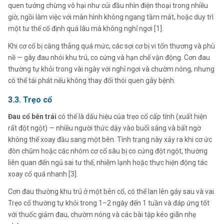
quen tưởng chừng vô hại như cúi đầu nhìn điện thoại trong nhiều
giờ, ngồi làm việc với màn hình không ngang tầm mắt, hoặc duy trì
một tư thế cố định quá lâu mà không nghỉ ngơi [1].
Khi cơ cổ bị căng thẳng quá mức, các sợi cơ bị vi tổn thương và phù
nề — gây đau nhói khu trú, co cứng và hạn chế vận động. Cơn đau
thường tự khỏi trong vài ngày với nghỉ ngơi và chườm nóng, nhưng
có thể tái phát nếu không thay đổi thói quen gây bệnh.
3.3. Trẹo cổ
Đau cổ bên trái
có thể là dấu hiệu của trẹo cổ cấp tính (xuất hiện
rất đột ngột) — nhiều người thức dậy vào buổi sáng và bất ngờ
không thể xoay đầu sang một bên. Tình trạng này xảy ra khi cơ ức
đòn chũm hoặc các nhóm cơ cổ sâu bị co cứng đột ngột, thường
liên quan đến ngủ sai tư thế, nhiễm lạnh hoặc thực hiện động tác
xoay cổ quá nhanh [3].
Cơn đau thường khu trú ở một bên cổ, có thể lan lên gáy sau và vai.
Trẹo cổ thường tự khỏi trong 1–2 ngày đến 1 tuần và đáp ứng tốt
với thuốc giảm đau, chườm nóng và các bài tập kéo giãn nhẹ