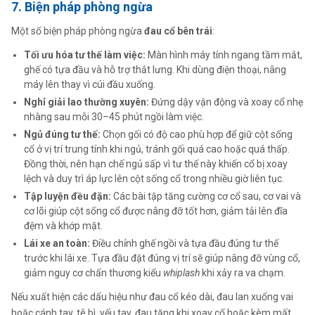
7. Biện pháp phòng ngừa
Một số biện pháp phòng ngừa
đau cổ bên trái
:
Tối ưu hóa tư thế làm việc:
Màn hình máy tính ngang tầm mắt,
ghế có tựa đầu và hỗ trợ thắt lưng. Khi dùng điện thoại, nâng
máy lên thay vì cúi đầu xuống.
Nghỉ giải lao thường xuyên:
Đứng dậy vận động và xoay cổ nhẹ
nhàng sau mỗi 30–45 phút ngồi làm việc.
Ngủ đúng tư thế:
Chọn gối có độ cao phù hợp để giữ cột sống
cổ ở vị trí trung tính khi ngủ, tránh gối quá cao hoặc quá thấp.
Đồng thời, nên hạn chế ngủ sấp vì tư thế này khiến cổ bị xoay
lệch và duy trì áp lực lên cột sống cổ trong nhiều giờ liên tục.
Tập luyện đều đặn:
Các bài tập tăng cường cơ cổ sau, cơ vai và
cơ lõi giúp cột sống cổ được nâng đỡ tốt hơn, giảm tải lên đĩa
đệm và khớp mặt.
Lái xe an toàn:
Điều chỉnh ghế ngồi và tựa đầu đúng tư thế
trước khi lái xe. Tựa đầu đặt đúng vị trí sẽ giúp nâng đỡ vùng cổ,
giảm nguy cơ chấn thương kiểu
whiplash
khi xảy ra va chạm.
Nếu xuất hiện các dấu hiệu như đau cổ kéo dài, đau lan xuống vai
hoặc cánh tay, tê bì, yếu tay, đau tăng khi xoay cổ hoặc kèm mất