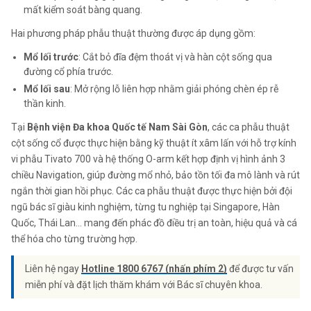
mất kiểm soát bàng quang.
Hai phương pháp phẫu thuật thường được áp dụng gồm:
Mổ lối trước
: Cắt bỏ đĩa đệm thoát vị và hàn cột sống qua
đường cổ phía trước.
Mổ lối sau
: Mở rộng lỗ liên hợp nhằm giải phóng chèn ép rễ
thần kinh.
Tại
Bệnh viện Đa khoa Quốc tế Nam Sài Gòn
, các ca phẫu thuật
cột sống cổ được thực hiện bằng kỹ thuật ít xâm lấn với hỗ trợ kính
vi phẫu Tivato 700 và hệ thống O-arm kết hợp định vị hình ảnh 3
chiều Navigatio
n
, giúp đường mổ nhỏ, bảo tồn tối đa mô lành và rút
ngắn thời gian hồi phục. Các ca phẫu thuật được thực hiện bởi đội
ngũ bác sĩ giàu kinh nghiệm, từng tu nghiệp tại Singapore, Hàn
Quốc, Thái Lan… mang đến phác đồ điều trị an toàn, hiệu quả và cá
thể hóa cho từng trường hợp.
Liên hệ ngay
Hotline 1800 6767 (nhấn phím 2)
để được tư vấn
miễn phí và đặt lịch thăm khám với Bác sĩ chuyên khoa.