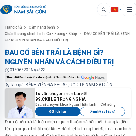
Trang chủ
Cẩm nang bệnh
Chấn thương chỉnh hình, Cơ - Xương - Khớp
ĐAU CỔ BÊN TRÁI LÀ BỆNH
GÌ? NGUYÊN NHÂN VÀ CÁCH ĐIỀU TRỊ
ĐAU CỔ BÊN TRÁI LÀ BỆNH GÌ?
NGUYÊN NHÂN VÀ CÁCH ĐIỀU TRỊ
01/06/2026
323
Theo dõi Bệnh viện Đa khoa Quốc tế Nam Sài Gòn trên
Tác giả: BỆNH VIỆN ĐA KHOA QUỐC TẾ NAM SÀI GÒN
Tư vấn chuyên môn bài viết
BS.CKII LÊ TRỌNG NGHĨA
Bác sĩ chuyên khoa Ngoại Thần kinh – Cột sống.
Đặt lịch hẹn
Xem hồ sơ bác sĩ
Đau cổ bên trái là triệu chứng quen thuộc mà hầu hết chúng ta đều
từng trải qua ít nhất một lần — đặc biệt là trong thời đại mà màn hình
điện thoại và máy tính đã trở thành những “người bạn đồng hành”