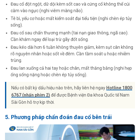
Đau cổ đột ngột, dữ dội kèm sốt cao và cứng cổ không thể cúi
cằm vào ngực (nghi viêm màng não).
Tê bì, yếu cơ hoặc mất kiểm soát đại tiểu tiện (nghi chèn ép tủy
sống).
Đau cổ sau chấn thương mạnh (tai nạn giao thông, ngã cao).
Cần khám ngay để loại trừ gãy đốt sống.
Đau kéo dài hơn 6 tuần không thuyên giảm, kèm sụt cân không
rõ nguyên nhân hoặc sốt về đêm. Cần tầm soát u hoặc nhiễm
trùng.
Đau lan xuống cả hai tay hoặc chân, mất thăng bằng (nghi hẹp
ống sống nặng hoặc chèn ép tủy sống).
Nếu có bất kỳ dấu hiệu nào trên, hãy liên hệ ngay
Hotline 1800
6767 (nhấn phím 2)
để được Bệnh viện Đa khoa Quốc tế Nam
Sài Gòn hỗ trợ kịp thời.
5. Phương pháp chẩn đoán đau cổ bên trái