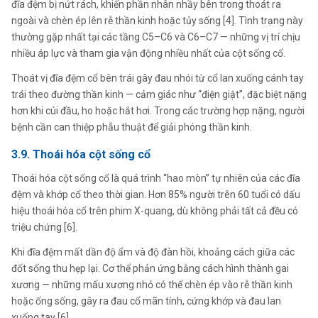
đĩa đệm bị nứt rách, khiến phần nhân nhầy bên trong thoát ra
ngoài và chèn ép lên rễ thần kinh hoặc tủy sống [4]. Tình trạng này
thường gặp nhất tại các tầng C5–C6 và C6–C7 — những vị trí chịu
nhiều áp lực và tham gia vận động nhiều nhất của cột sống cổ.
Thoát vị đĩa đệm cổ bên trái gây đau nhói từ cổ lan xuống cánh tay
trái theo đường thần kinh — cảm giác như “điện giật”, đặc biệt nặng
hơn khi cúi đầu, ho hoặc hắt hơi. Trong các trường hợp nặng, người
bệnh cần can thiệp phẫu thuật để giải phóng thần kinh.
3.9. Thoái hóa cột sống cổ
Thoái hóa cột sống cổ là quá trình “hao mòn” tự nhiên của các đĩa
đệm và khớp cổ theo thời gian. Hơn 85% người trên 60 tuổi có dấu
hiệu thoái hóa cổ trên phim X-quang, dù không phải tất cả đều có
triệu chứng [6].
Khi đĩa đệm mất dần độ ẩm và độ đàn hồi, khoảng cách giữa các
đốt sống thu hẹp lại. Cơ thể phản ứng bằng cách hình thành gai
xương — những mấu xương nhỏ có thể chèn ép vào rễ thần kinh
hoặc ống sống, gây ra đau cổ mãn tính, cứng khớp và đau lan
xuống tay [6].