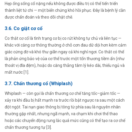
Hẹp ống sống cổ nặng nếu không được điều trị có thể tiến triển
thành liệt tứ chi — một biến chứng khó hồi phục. Đây là bệnh lý cần
được chẩn đoán và theo dõi chặt chẽ.
3.6. Co giật cơ cổ
Co thắt cơ cổ là tình trạng cơ bị co rút không tự chủ và liên tục —
khác với căng cơ thông thường ở chỗ cơn đau dữ dội hơn kèm cảm
giác cứng đờ và khó thư giãn ngay cả khi nghỉ ngơi. Co thắt có thể
là phản ứng bảo vệ của cơ thể trước một tổn thương tiềm ẩn (như
thoát vị đĩa đệm), hoặc do căng thẳng tâm lý kéo dài, thiếu ngủ và
mất nước [1].
3.7. Chấn thương cổ (Whiplash)
Whiplash — còn gọi là chấn thương cơ chế tăng tốc–giảm tốc —
xảy ra khi đầu bị hất mạnh ra trước rồi bật ngược ra sau một cách
đột ngột. Tai nạn giao thông bị tông từ phía sau là nguyên nhân
thường gặp nhất, nhưng ngã mạnh, va chạm khi chơi thể thao
hoặc các chuyển động rung lắc quá mức cũng có thể tạo ra cơ chế
chấn thương tương tự [3].