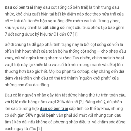
Đau cổ bên trái
(hay đau cột sống cổ bên trái) là tình trạng đau
nhức, khó chịu xuất hiện tại bất kỳ điểm nào dọc theo nửa trái của
cổ — trải dài từ nền hộp sọ xuống đến mỏm vai trái. Trong y học,
khu vực này chính là
cột sống cổ
, một cấu trúc phức tạp bao gồm
7 đốt sống được ký hiệu từ C1 đến C7 [1].
Sở dĩ chúng ta dễ gặp phải tình trạng này là bởi cột sống cổ vốn là
phần linh hoạt nhất của toàn bộ hệ thống cột sống — cho phép đầu
xoay, cúi và ngửa trong phạm vi rộng.Tuy nhiên, chính sự linh hoạt
vượt trội này lại khiến khu vực cổ trở nên mong manh và dễ bị tổn
thương hơn bao giờ hết. Mọi bộ phận từ cơ bắp, dây chằng đến đĩa
đệm và rễ thần kinh đều có thể trở thành “nguồn khởi phát” của
những cơn đau dai dẳng.
Đau cổ là nguyên nhân gây tàn tật đứng hàng thứ tư trên toàn cầu,
với tỷ lệ mắc hằng năm vượt 30% dân số [2]. Đáng chú ý, dù phần
lớn các trường hợp
đau cổ bên trái
cấp tính có thể tự khỏi, nhưng
có đến gần
50% người bệnh
vẫn phải đối mặt với những cơn đau
âm ỉ, kéo dài nếu không có phương pháp điều trị và chăm sóc đúng
cách ngay từ đầu [2].