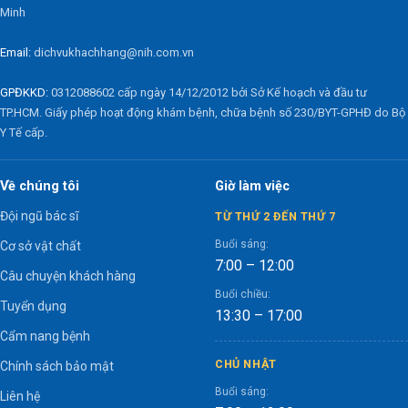
Minh
Email:
dichvukhachhang@nih.com.vn
GPĐKKD:
0312088602 cấp ngày 14/12/2012 bởi Sở Kế hoạch và đầu tư
TP.HCM. Giấy phép hoạt động khám bệnh, chữa bệnh số 230/BYT-GPHĐ do Bộ
Y Tế cấp.
Về chúng tôi
Giờ làm việc
Đội ngũ bác sĩ
TỪ THỨ 2 ĐẾN THỨ 7
Buổi sáng:
Cơ sở vật chất
7:00 – 12:00
Câu chuyện khách hàng
Buổi chiều:
Tuyển dụng
13:30 – 17:00
Cẩm nang bệnh
CHỦ NHẬT
Chính sách bảo mật
Buổi sáng:
Liên hệ