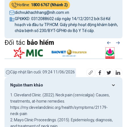
Hotline:
1800 6767 (Nhánh 2)
dichvukhachhang@nih.com.vn
GPĐKKD: 0312088602 cấp ngày 14/12/2012 bởi Sở Kế
hoạch và đầu tư TP.HCM. Giấy phép hoạt động khám bệnh,
chữa bệnh số 230/BYT-GPHĐ do Bộ Y Tế cấp.
Đối tác
bảo hiểm
Cập nhật lần cuối: 09:24 11/06/2026
Nguồn tham khảo
1. Cleveland Clinic. (2022). Neck pain (cervicalgia): Causes,
treatments, at-home remedies.
https://my.clevelandclinic.org/health/symptoms/21179-
neck-pain
2. Mayo Clinic Proceedings. (2015). Epidemiology, diagnosis,
and treatment of neck pain.