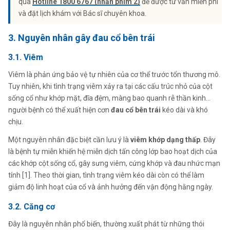
qua
Hotline 1800 6767 (nhấn phím 2)
để được tư vấn miễn phí
và đặt lịch khám với Bác sĩ chuyên khoa.
3. Nguyên nhân gây đau cổ bên trái
3.1. Viêm
Viêm là phản ứng bảo vệ tự nhiên của cơ thể trước tổn thương mô.
Tuy nhiên, khi tình trạng viêm xảy ra tại các cấu trúc nhỏ của cột
sống cổ như khớp mặt, đĩa đệm, màng bao quanh rễ thần kinh…
người bệnh có thể xuất hiện cơn
đau cổ bên trái
kéo dài và khó
chịu.
Một nguyên nhân đặc biệt cần lưu ý là
viêm khớp dạng thấp
. Đây
là bệnh tự miễn khiến hệ miễn dịch tấn công lớp bao hoạt dịch của
các khớp cột sống cổ, gây sưng viêm, cứng khớp và đau nhức mạn
tính [1]. Theo thời gian, tình trạng viêm kéo dài còn có thể làm
giảm độ linh hoạt của cổ và ảnh hưởng đến vận động hằng ngày.
3.2. Căng cơ
Đây là nguyên nhân phổ biến, thường xuất phát từ những thói