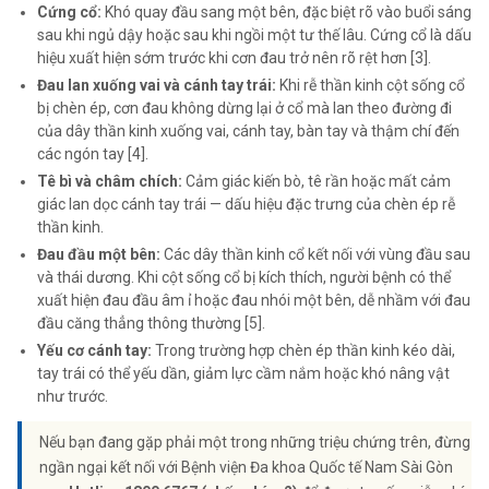
Cứng cổ:
Khó quay đầu sang một bên, đặc biệt rõ vào buổi sáng
sau khi ngủ dậy hoặc sau khi ngồi một tư thế lâu. Cứng cổ là dấu
hiệu xuất hiện sớm trước khi cơn đau trở nên rõ rệt hơn [3].
Đau lan xuống vai và cánh tay trái:
Khi rễ thần kinh cột sống cổ
bị chèn ép, cơn đau không dừng lại ở cổ mà lan theo đường đi
của dây thần kinh xuống vai, cánh tay, bàn tay và thậm chí đến
các ngón tay [4].
Tê bì và châm chích:
Cảm giác kiến bò, tê rần hoặc mất cảm
giác lan dọc cánh tay trái — dấu hiệu đặc trưng của chèn ép rễ
thần kinh.
Đau đầu một bên:
Các dây thần kinh cổ kết nối với vùng đầu sau
và thái dương. Khi cột sống cổ bị kích thích, người bệnh có thể
xuất hiện đau đầu âm ỉ hoặc đau nhói một bên, dễ nhầm với đau
đầu căng thẳng thông thường [5].
Yếu cơ cánh tay:
Trong trường hợp chèn ép thần kinh kéo dài,
tay trái có thể yếu dần, giảm lực cầm nắm hoặc khó nâng vật
như trước.
Nếu bạn đang gặp phải một trong những triệu chứng trên, đừng
ngần ngại kết nối với Bệnh viện Đa khoa Quốc tế Nam Sài Gòn