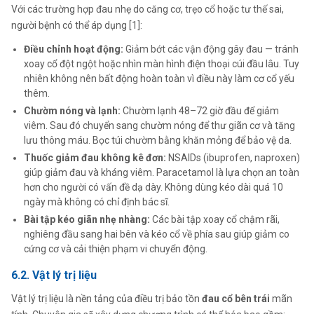
Với các trường hợp đau nhẹ do căng cơ, trẹo cổ hoặc tư thế sai,
người bệnh có thể áp dụng [1]:
Điều chỉnh hoạt động:
Giảm bớt các vận động gây đau — tránh
xoay cổ đột ngột hoặc nhìn màn hình điện thoại cúi đầu lâu. Tuy
nhiên không nên bất động hoàn toàn vì điều này làm cơ cổ yếu
thêm.
Chườm nóng và lạnh:
Chườm lạnh 48–72 giờ đầu để giảm
viêm. Sau đó chuyển sang chườm nóng để thư giãn cơ và tăng
lưu thông máu. Bọc túi chườm bằng khăn mỏng để bảo vệ da.
Thuốc giảm đau không kê đơn:
NSAIDs (ibuprofen, naproxen)
giúp giảm đau và kháng viêm. Paracetamol là lựa chọn an toàn
hơn cho người có vấn đề dạ dày. Không dùng kéo dài quá 10
ngày mà không có chỉ định bác sĩ.
Bài tập kéo giãn nhẹ nhàng:
Các bài tập xoay cổ chậm rãi,
nghiêng đầu sang hai bên và kéo cổ về phía sau giúp giảm co
cứng cơ và cải thiện phạm vi chuyển động.
6.2. Vật lý trị liệu
Vật lý trị liệu là nền tảng của điều trị bảo tồn
đau cổ bên trái
mãn