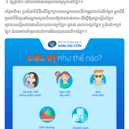
ស្អំត្រជាក់ នៅពេលមានអារម្មណ៍មិនស្រួលនៅភ្នែក។
បន្ថែមពីនេះ ប្រសិនបើជំងឺឈឺភ្នែកក្រហមបណ្តាលមកពីការឆ្លងបាក់តេរីបន្ថែម អ្នកជំងឺ
គួរទៅពិនិត្យនៅមណ្ឌលសុខាភិបាលឱ្យបានទាន់ពេល ដើម្បីឱ្យវេជ្ជបណ្ឌិតភ្នែក
ព្យាបាលជៀសវាងផលវិបាកដល់កញ្ចក់ភ្នែក ដូចជា រលាកកញ្ចក់ភ្នែក ឬដំបៅកញ្ចក់
ភ្នែក ដែលអាចនាំឲ្យបាត់បង់ការមើលរហូតដល់ពិការភ្នែក។