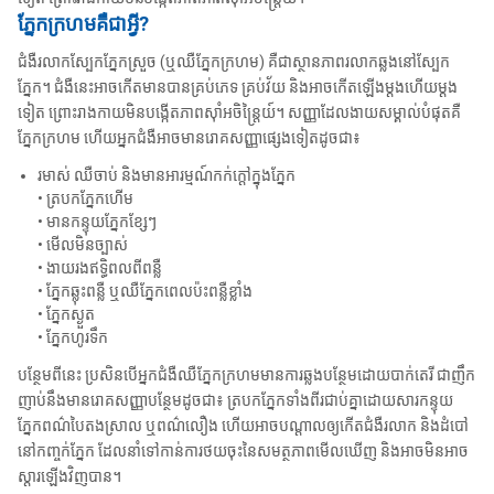
ភ្នែកក្រហមគឺជាអ្វី?
ជំងឺរលាកស្បែកភ្នែកស្រួច (ឬឈឺភ្នែកក្រហម) គឺជាស្ថានភាពរលាកឆ្លងនៅស្បែក
ភ្នែក។ ជំងឺនេះអាចកើតមានបានគ្រប់ភេទ គ្រប់វ័យ និងអាចកើតឡើងម្ដងហើយម្ដង
ទៀត ព្រោះរាងកាយមិនបង្កើតភាពស៊ាំអចិន្ត្រៃយ៍។ សញ្ញាដែលងាយសម្គាល់បំផុតគឺ
ភ្នែកក្រហម ហើយអ្នកជំងឺអាចមានរោគសញ្ញាផ្សេងទៀតដូចជា៖
រមាស់ ឈឺចាប់ និងមានអារម្មណ៍កក់ក្តៅក្នុងភ្នែក
• ត្របកភ្នែកហើម
• មានកន្ទុយភ្នែកខ្សែៗ
• មើលមិនច្បាស់
• ងាយរងឥទ្ធិពលពីពន្លឺ
• ភ្នែកឆ្លុះពន្លឺ ឬឈឺភ្នែកពេលប៉ះពន្លឺខ្លាំង
• ភ្នែកស្ងួត
• ភ្នែកហូរទឹក
បន្ថែមពីនេះ ប្រសិនបើអ្នកជំងឺឈឺភ្នែកក្រហមមានការឆ្លងបន្ថែមដោយបាក់តេរី ជាញឹក
ញាប់នឹងមានរោគសញ្ញាបន្ថែមដូចជា៖ ត្របកភ្នែកទាំងពីរជាប់គ្នាដោយសារកន្ទុយ
ភ្នែកពណ៌បៃតងស្រាល ឬពណ៌លឿង ហើយអាចបណ្តាលឲ្យកើតជំងឺរលាក និងដំបៅ
នៅកញ្ចក់ភ្នែក ដែលនាំទៅកាន់ការថយចុះនៃសមត្ថភាពមើលឃើញ និងអាចមិនអាច
ស្តារឡើងវិញបាន។