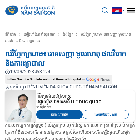
benhviennamsaigon.com
ទំព័រដើម
សៀវភៅណែនាំសុខភាព
ជំងឺភ្នែក
ឈឺភ្នែកក្រហម៖ រោគសញ្ញា មូលហេតុ
ផលវិបាក និងការព្យាបាល
ឈឺភ្នែកក្រហម៖ រោគសញ្ញា មូលហេតុ ផលវិបាក
និងការព្យាបាល
19/09/2023
3,124
Follow Nam Sai Gon International General Hospital on
អ្នកនិពន្ធ៖ BỆNH VIỆN ĐA KHOA QUỐC TẾ NAM SÀI GÒN
ពិនិត្យដោយវេជ្ជសាស្ត្រ
វេជ្ជបណ្ឌិត ឯកទេសទី I LE DUC QUOC
ពេទ្យភ្នែក។
ធ្វើការណាត់ជួប
មើលប្រវត្តិវេជ្ជបណ្ឌិត
ការរលាកភ្នែកកញ្ចក់ស្រួច (ឈឺភ្នែកក្រហម) គឺជាស្ថានភាពរលាកឆ្លងនៅស្រទាប់កញ្ចក់
ភ្នែក។ ជំងឺនេះអាចកើតមាននៅគ្រប់ភេទ គ្រប់វ័យ ហើយអាចកើតឡើងម្តងហើយម្តង
ទៀត ព្រោះរាងកាយមិនបង្កើតភាពភាពស៊ាំអចិន្ត្រៃយ៍។