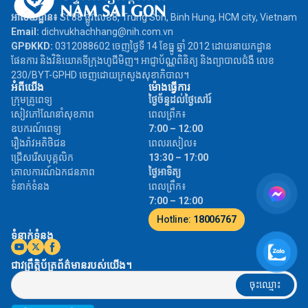
អាស័យដ្ឋាន៖
St 88 ផ្លូវលេខ8, Trung Son, Binh Hung, HCM city, Vietnam
Email:
dichvukhachhang@nih.com.vn
GPĐKKD:
0312088602 ចេញថ្ងៃទី 14 ខែធ្នូ ឆ្នាំ 2012 ដោយនាយកដ្ឋាន
ផែនការ និងវិនិយោគទីក្រុងហូជីមិញ។ អាជ្ញាប័ណ្ណពិនិត្យ និងព្យាបាលជំងឺ លេខ
230/BYT-GPHD ចេញដោយក្រសួងសុខាភិបាល។
អំពីយើង
ម៉ោងធ្វើការ
ក្រុមគ្រូពេទ្យ
ថ្ងៃច័ន្ទដល់ថ្ងៃសៅរ៍
សៀវភៅណែនាំសុខភាព
ពេលព្រឹក៖
ឧបករណ៍ពេទ្យ
7:00 – 12:00
រឿងរ៉ាវអតិថិជន
ពេលរសៀល៖
ជ្រើសរើសបុគ្គលិក
13:30 – 17:00
គោលការណ៍ឯកជនភាព
ថ្ងៃអាទិត្យ
ទំនាក់ទំនង
ពេលព្រឹក៖
7:00 – 12:00
Hotline:
18006767
ទំនាក់ទំនង
ជាវព្រឹត្តិប័ត្រព័ត៌មានរបស់យើង។
ចុះឈ្មោះ