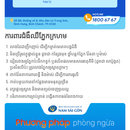
ការពារជំងឺឈឺភ្នែកក្រហម
លាងដៃជាញឹកញាប់ ដើម្បីកម្ចាត់មេរោគបង្កជំងឺ
មិនប្រើរួមវត្ថុផ្ទាល់ខ្លួន ដូចជា កន្សែងមុខ ថ្នាំបន្តក់ភ្នែក វ៉ែនតា ឬម៉ាស់
ជៀសវាងឲ្យភ្នែកប៉ះទឹកកខ្វក់ ឬផលិតផលមានសារធាតុគីមី (ដូចជា សាប៊ូងូត)
ប្រសិនបើប៉ះ ត្រូវលាងភ្នែកឲ្យស្អាតភ្លាមៗ
ពាក់វ៉ែនតាការពារពន្លឺ និងម៉ាស់ ដើម្បីការពារធូលី
កាត់បន្ថយការទៅកន្លែងមានមនុស្សច្រើន
រក្សាផ្ទះឲ្យស្អាត និងមានខ្យល់ចេញចូលល្អ
បរិភោគអាហារគ្រប់គ្រាន់ បង្កើនភាពធន់នៃរាងកាយ