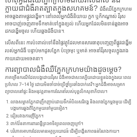
ក្លាយជាជំងឺរាតត្បាតក្នុងសហគមន៍?
ជំងឺឈឺភ្នែកក្រហម
អាចឆ្លងតាមផ្លូវដង្ហើម។ នៅពេលអ្នកជំងឺនិយាយ ក្អក ឬក៏កណ្ដាស់ វីរុស
អាចបាញ់ចេញតាមទឹកមាត់ទៅក្នុងខ្យល់ ហើយអ្នកដែលមិនទាន់ឆ្លងអាច
ដកដង្ហើមចូល ហើយឆ្លងជំងឺបាន។
.
លើសពីនេះ ការប៉ះពាល់ទៅនឹងផ្ទៃវត្ថុដែលមានសារធាតុបញ្ចេញពីផ្លូវដង្ហើម
របស់អ្នកជំងឺ បន្ទាប់មកដូសភ្នែក ប៉ះច្រមុះ ឬមាត់ អាចនាំវីរុសចូលក្នុងរាង
កាយដោយអចេតនា។
ការព្យាបាលជំងឺឈឺភ្នែកក្រហមយ៉ាងដូចម្តេច?
ភាគច្រើនករណីដែលបង្កដោយវីរុស ជំងឺអាចជាសះស្បើយដោយខ្លួនឯងក្នុងរយៈពេល
ប្រហែល 7–14 ថ្ងៃ ដោយមិនចាំបាច់ប្រើថ្នាំប្រឆាំងបាក់តេរី។ អ្នកជំងឺអាចសម្រាក
ព្យាបាលនៅផ្ទះ និងអនុវត្តតាមការណែនាំរបស់បុគ្គលិកសុខាភិបាល។
លាងសម្អាតភ្នែកជាញឹកញាប់ដោយទឹកអំបិលសរីរាង្គ និងលាងភ្នែកម្តងមួយ ដើម្បី
បង្ការការឆ្លងពីភ្នែកមួយទៅមួយទៀត។
ជៀសវាងការញឺភ្នែក។
ពាក់វ៉ែនតាការពារពន្លឺព្រះអាទិត្យពេលចេញក្រៅ។
បរិភោគអាហារដែលមានអត្ថប្រយោជន៍ ដើម្បីបង្កើនភាពធន់នៃរាងកាយ។