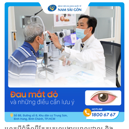
ហេតុអ្វីជំងឺឈឺភ្នែកក្រហមងាយរាលដាល និង