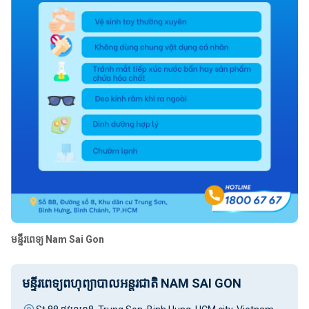
មន្ទីរពេទ្យ​ Nam Sai Gon
មន្ទីរពេទ្យពហុព្យាបាលអន្តរជាតិ NAM SAI GON