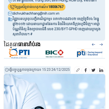
St 88 ផ្លូវលេខ8, Trung Son, Binh Hung, HCM city, Vietnam
ខ្សែទូរស័ព្ទទាន់ហេតុការណ៍៖
18006767
dichvukhachhang@nih.com.vn
វិញ្ញាបនបត្រចុះបញ្ជីពាណិជ្ជកម្ម៖ ០៣១២០៨៨៦០២ ចេញថ្ងៃទី១៤ ខែធ្នូ
ឆ្នាំ២០១២ ដោយនាយកដ្ឋានផែនការ និងវិនិយោគទីក្រុងហូជីមិញ។ អាជ្ញា
ប័ណ្ណពិនិត្យ និងព្យាបាលជំងឺ លេខ 230/BYT-GPHD ចេញដោយក្រសួង
សុខាភិបាល។ #
ដៃគូធា
ធានារ៉ាប់រង
ធ្វើបច្ចុប្បន្នភាពចុងក្រោយ៖ 15:23 24/12/2025