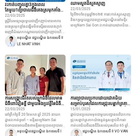
ឈាមសួតដ៏ស្មុគស្មាញ
សង្គ្រោះបន្ទាន់វេជ្ជបណ្ឌិតបានធ្វើការវាយតម្លៃ
ចុះមកត្រឹម 76/51 mmHg ភ្នាសរំអិលស្លេក
វះកាត់បញ្ចូលគ្នា3ក្នុងពេល
22/03/2025
រោគសញ្ញានិងថតអ៊ិចស្ត្រេ (X-ray) នៅលើគ្រែ
(ជាសញ្ញានៃការបាត់បង់ឈាមធ្ងន់ធ្ងរ) គំរាម
តែមួយ1ព្យាបាលជំងឺគេងស្រមុកគាំង
ថ្ងៃទី២០ខែកុម្ភឆ្នាំ២០២៥ ការវះកាត់ស្មុគស្មាញ
ឲ្យជនរងគ្រោះភ្លាមៗ លទ្ធផលបង្ហាញថា៖ បាក់
កំហែងដល់អយុជីវិតអ្នកជំងឺរាល់វិនាទីនិងគ្រាប់
ដង្ហើមដោយបញ្ហាស្ទះផ្លូវដង្ហើមធ្ងន់ធ្ងូរ
22/03/2025
និងកម្រមួយត្រូវបានក្រុមវេជ្ជបណ្ឌិតនៅមន្ទីរ
ឆ្អឹងជំនីជាបន្ទះ7ដើមខាងឆ្វេង (ពីលេខ 4
នាទី។ “យើងមិនដែលជួបប្រទះករណីដែលមាន
ស្ត្រីវ័យមធ្យមរូបមួយជាញឹកញាប់មានអាការ
ពេទ្យNam Sai Gon វះកាត់ដោយជោគជ័យ
ដល់លេខ 10)…
របួសពោះធំនិងស្មុគស្មាញបែបនេះក្នុងរយៈពេល
គេងស្រមុកខ្លាំងដង្ហើមមិនស្មើរពេលគេងភ្ញាក់
គឺជាការកត់សម្គាល់ជាជំហានសំខាន់មួយក្នុង
10 ឆ្នាំហើយនៅពេលដែលយើងឃើញរបួស
ចេញពីដំណេកកណ្តាលយប់ជាញឹកញាប់ហើយ
វិស័យវះកាត់ផ្ទៃទ្រូងរបស់មន្ទីរពេទ្យ។
ពោះវៀនរបស់យុវជននោះការសង្គោះភ្លាមៗ
មានអាការឈឺក្បាលមិនស្រស់ស្រាយនិងងងុយ
អនុបណ្ឌិត វេជ្ជបណ្ឌិត ឯកទេសទី II
ថ្ងៃទី២០ខែកុម្ភឆ្នាំ២០២៥ ការវះកាត់ស្មុគស្មាញ
ពិតជាមានតម្លៃខ្លាំងណាស់”។ អនុបណ្ឌិត វេជ្ជ
ដេកនៅពេលថ្ងៃជាញឹកញាប់។ បន្ទាប់ពីធ្វើ
LE NHAT VINH
និងកម្រមួយត្រូវបានក្រុមវេជ្ជបណ្ឌិតនៅមន្ទីរ
បណ្ឌិតឯកទេស II Nguyen…
វិនិច្ឆ័យដោយការសុងត្រចៀក ច្រមុះបំពង់ក
ពេទ្យNam Sai Gon វះកាត់ដោយជោគជ័យ
ដោយកាមេរ៉ា ស្រ្តីរូបនេះត្រូវបានវិនិច្ឆ័យឃើញថា
គឺជាការកត់សម្គាល់ជាជំហានសំខាន់មួយក្នុង
មានបញ្ហាសាច់ដុំកត្រូវបានសម្រាកនិងយឺត
វិស័យវះកាត់ផ្ទៃទ្រូងរបស់មន្ទីរពេទ្យ។ ប្រឆោម
ធ្វើឱ្យផ្លូវដង្ហើមតូចចង្អៀតខ្យល់ផ្លាស់ទីតាមផ្លូវ
នឹងហានិភ័យបាត់បង់ជីវិតដោយសារជំងឺកម្រ
ដង្ហើមតូចចង្អៀត(រួមមានរង្វង់សាច់ទន់ កន្លើត
នាយកដ្ឋានសង្គ្រោះបន្ទាន់មន្ទីរពេទ្យ Nam Sai
អាមីដង់ និងបាតនៃអាមីដង់) បណ្តាលមកពី
Gon អ្នកជំងឺលោកស្រី L. បានពិនិត្យក្នុងស្ថាន
អាមីដង់រីកធំកម្រិតទី៣ និងការធ្លាក់ចុះនៃរង្វង់
ភាពឈឺចាប់រាំរៃនៅខាងទ្រូងឆ្វេងមានអារម្មណ៍
សាច់ទន់ និងកន្លើត ស្ថានភាពនេះ បានបង្កឲ្យ
ចាក់ចាញ់ស្ងួតមាត់ដង្ហើមពិបាកពេលអង្គុយ
មានរោគសញ្ញាគេងមិនដកដង្ហើមក្នុងកម្រិត
ប៉ុន្តែដកដង្ហើមងាយស្រួលពេលដេក គ្មានក្អួត
ធ្ងន់ធ្ងរ។ វះកាត់បញ្ចូលគ្នា3ក្នុងពេល
ការព្យាបាលប្រកបដោយជោគជ័យ
ការសង្គ្រោះជីវិតរបស់អ្នកជំងឺដែលមាន
គ្មានគ្រុនក្តៅ។ បន្ទាប់ពីសួរសុខទុក្ខប្រវត្តិជំងឺ
តែមួយ1ព្យាបាលជំងឺគេងស្រមុកគាំងដង្ហើម
សម្រាប់បុរសដែលការជ្រុះសន្លាក់ត្រគាក
ជំងឺពោះវៀនខ្លី ជាមួយនឹងប្រវត្តិនៃជំងឺ
ពេទ្យបានធ្វើការត្រួតពិនិត្យនិងស្នើឲ្យធ្វើការថត
ដោយបញ្ហាស្ទះផ្លូវដង្ហើមធ្ងន់ធ្ងូរ ប្រហែលជា
សិប្បនិម្មិតទាំងពីរលើកដោយគិតថានឹង
គ្រោះថ្នាក់
15/01/2025
22/03/2025
CT…
៦ខែមុន អ្នកជំងឺស្រី L.L (អាយុ ៤២ឆ្នាំ សញ្ជាតិ
ពិការ
ផ្លាប់បានប្រឈមមុខជាមួយបញ្ហាផលវិបាកការ
នៅព្រឹកថ្ងៃទី 20 ខែមករា ឆ្នាំ 2025 នាយក
កម្ពុជា) ចាប់ផ្ដើមមានអាការៈគេងស្រមុកខ្លាំង
ជ្រុះសន្លាក់ត្រគាកយ៉ាងធ្ងន់ធ្ងរបន្ទាប់ពីការវះ
ដ្ឋានវះកាត់ទូទៅ – មន្ទីរពេទ្យNam Sai
គេងមិនដកដង្ហើម ភ្ញាក់ចេញពីដំណេក
កាត់បរាជ័យពីរដងជីវិតរបស់បុរសវ័យ 65 ឆ្នាំ
Gonបានអោយដឹងថាមន្ទីរពេទ្យបានព្យាបាល
កណ្តាលយប់ជាញឹកញាប់ ហើយមានអាការឈឺ
ម្នាក់បានធ្លាក់ចូលក្នុងភាពអស់សង្ឃឹម។ ទោះ
អ្នកជំងឺវ័យក្មេងដែលមានជំងឺពោះវៀនខ្លីដោយ
វេជ្ជបណ្ឌិត ឯកទេសទី II VO VAN
អនុបណ្ឌិតវេជ្ជបណ្ឌិត ឯកទេសទី I
ក្បាល មិនស្រស់ស្រាយ…