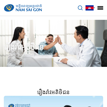
benhviennamsaigon.com
រឿងរ៉ាវអតិថិជន
ទំព័រដើម
ណែនាំពីយើងខ្ញុំ
រឿងរ៉ាវអតិថិជន
រឿងរ៉ាវអតិថិជន