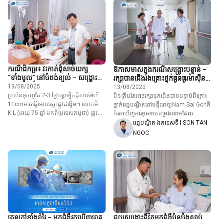
លទ្ធផលពិនិត្យបន្ថែម គ្រូពេទ្យបានបញ្ជាក់ថា អ្នកជំងឺមានដុំជំងឺហើមនៅផ្តេកពោះ
ក្លនលូនត្រង់ផ្តេកផ្ចិតទទឹង25មមដែលត្រូវការវះកាត់បន្ទាន់។ ជាងនេះទៀតអ្នកជំងឺ
មានជំងឺរ៉ាំរ៉ៃជាច្រើនដូចជា ក្រពេញប្រូស្តាតរីកធំ និងសម្ពាធឈាមខ្ពស់ ដែល
បង្កហានិភ័យជាច្រើនអំឡុងពេលវះកាត់។ ដូច្នេះហើយ…
ករណីដ៏កម្រ៖ វះកាត់ដុំសាច់យក្ស
ឱកាសមាសក្នុងករណីសង្គ្រោះបន្ទាន់ –
“ទាំងមូល” នៅបំពង់ខ្យល់ – សង្គ្រោះផ្លូវ
រក្សាបានជើងរងគ្រោះថ្នក់ធ្ងន់ធ្ងរម៉ាស៊ីន
ដង្ហើមជួនអ៊ំប្រុសជនជាតិខ្មែរអាយុ 75
កាត់ស្មៅ
19/08/2025
13/08/2025
ឆ្នាំ។
ប្រសិនទុកយូតែ 2-3 ថ្ងៃបន្តទៀតដុំសាច់ទំហំ
មិនត្រឹមតែអាចរក្សាទុកជើងបានបន្ទាប់ពីគ្រោះ
11cmអាចធ្វើអោយស្ទះផ្លូវដង្ហើម។ លោកអ៊ំ
ថ្នាក់វេជ្ជបណ្ឌិតនៅមន្ទីរពេទ្យNam Sai Gonក៏
K.L (អាយុ 75 ឆ្នាំ មកពីប្រទេសកម្ពុជា) ត្រូវ
ក៏រកឃើញការខូចខាតតម្រងនោមដែល
បានសង្គោះជីវិតនិងជាសះស្បើយឡើងវិញ
រីកចម្រើនដោយស្ងៀមស្ងាត់ទាន់ពេលវេលាដែល
វេជ្ជបណ្ឌិត ឯកទេសទី I SON TAN
ដោយសារការវះកាត់បើកក្តោងឆ្អឹងទ្រូងដោយ
អាចគំរាមកំហែងដល់អាយុជីវិតរបស់អ្នកជំងឺ។
NGOC
ជោគជ័យនៅមន្ទីរពេទ្យ Nam Saigon។ រក
សង្គ្រោះអ្នកជំងឺចេញពី “ទ្វាមរណៈ” បរុសម្នាក់
ឃើញដុំសាច់ «អាទិទេពនៃស្លាប់» បង្ហាប់បំពង់
មានអាយុ៦១ឆ្នាំ រងគ្រោះថ្នក់ដោយម៉ាស៊ីនកាត់
ខ្យល់ អ្នកជំងឺបានប្រាប់ថាមុននេះលោកមាន
ស្មៅ បណ្តាលឲ្យដាច់ជើងស្តាំមួយផ្នែកធំ និង
អាការៈដកដង្ហើមពិបាកម្តងៗប៉ុន្តែតែសកម្មភាព
ហូរឈាមយ៉ាងធ្ងន់ធ្ងរ។ ក្រោយពេលកើតហេតុ
ប្រចាំថ្ងៃធម្មតា ទោះជាយ៉ាងណាលទ្ធផលស្កេន
ជនរងគ្រោះត្រូវបានសង្គ្រោះបន្ទាន់នៅមន្ទីរពេទ្យ
CT បានធ្វើឲ្យលោកនិងគ្រួសារមានការភ្ញាក់
បង្អែកស្រុក ហើយត្រូវបានបញ្ជូនទៅកាន់មន្ទីរ
ផ្អើលខ្លាំងដុំ​សាច់​យក្ស​ទំហំ​ជិត 11​
ពេទ្យNam Sai Gonប្រទេសវៀតណាមដើម្បី
ស.មសង្កត់លើបំពង់ខ្យល់ លុកលុយចូល
ព្យាបាលនៅទាំងយប់ ក្នុងក្តីសង្ឃឹមជួយសង្គ្រោះ
ក្រពេញទីរ៉ូអ៊ីតជាប់នឹងសរសៃឈាមធំៗ និង
ជីវិតរបស់គាត់ទាន់ពេល។ វេជ្ជបណ្ឌិតឯកទេសI
គ្រុនក្តៅខ្លាំងរាំរៃ – អ្នកជំងឺរកឃើញរោគ
ជួយសង្គ្រោះជីវិតអ្នកជំងឺប៉ុនប៉ងស្លាប់
សង្ស័យថាជាមហារីករាដាលទៅសួតបំពង់ខ្យល់
Son Tan Ngoc បានអោយដឹងអ្នកជំងឺត្រូវ