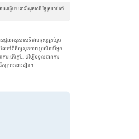
មដង្ហើម។ ពោះរឹងដូចឈើ ផ្ទៃស្រអាប់នៅ
នផ្តល់អនុសាសន៍ថាមនុស្សគ្រប់រូប
ួរតែទៅពិនិត្យសុខភាព ប្រសិនបើអ្នក
ការៈភើក្តៅ… ដើម្បីទទួលបានការ
ារីកក្រពះពោះវៀន។