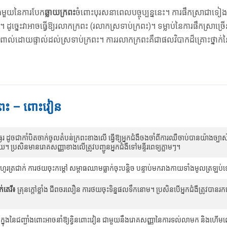
ងមួយនៃការបែក
ឆ្លាយក្រពះ
ចំពោះបុរសនាពេលបច្ចុប្បន្ននេះ។ ការផឹកស្រាជាទៀងទ
 ដូច្នេះវាអាចធ្វើឱ្យរលាកក្រពះ (រលាកស្រទាប់ក្រពះ)។ ទម្លាប់នៃការផឹកស្រាច្រើន
ុលប៉ះពាល់ដោយផ្ទាល់ដល់ស្រទាប់ក្រពះ។ ការរលាកក្រពះគឺជាផលវិបាកដ៏គ្រោះថ្ន
រពះ – ពោះវៀន
ងរ ដូចជាកាំបិតចាក់ចូលតំបន់ក្រពះខាងលើ ធ្វើឱ្យអ្នកជំងឺចងចាំពីការឈឺចាប់បានយ៉ាងច
ោយ។ ប្រសិនមានរោគសញ្ញាខាងលើត្រូវបញ្ជូនអ្នកជំងឺទៅមន្ទីរពេទ្យភ្លាមៗ។
ហូរត្រជាក់ ការថយចុះកម្តៅ សម្ពាធឈាមធ្លាក់ចុះបន្តិច បន្ទាប់មករាងកាយទាំងមូលត្រឡប់
តេរី៖
គ្រុនក្តៅខ្លាំង ជីពចរលឿន ការថយចុះទិន្នផលទឹកនោម។ ប្រសិនបើអ្នកជំងឺត្រូវបាន
ក្នុងនៃជញ្ជាំងពោះអាចនាំឱ្យខ្វិនពោះវៀន ជាមួយនឹងរោគសញ្ញានៃការទល់លាមក និងហើម