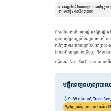
រោគសញ្ញានៃជំងឺរលាកស្រោមពោះផ្ទៃក្នុង៖
ខាងមុខថ្លើមអាចនឹងបាត់បង់។
ពីករណីខាងលើ
អនុបណ្ឌិត វេជ្ជបណ្
គួរតែអនុវត្តការញ៉ាំនិងទម្លាប់រស់នៅប
ឃើញថាមានរោគសញ្ញានៃដំបៅក្រពះ-ពោះ
ណែនាំពីការព្យាបាលត្រឹមត្រូវ និងទា
មន្ទីរពេទ្យ Nam Sai Gon ទទួលយក
ប័
មន្ទីរពេទ្យពហុព្យាប
St 88 ផ្លូវលេខ8, Trung So
ខ្សែទូរស័ព្ទទាន់ហេតុការណ៍៖
1