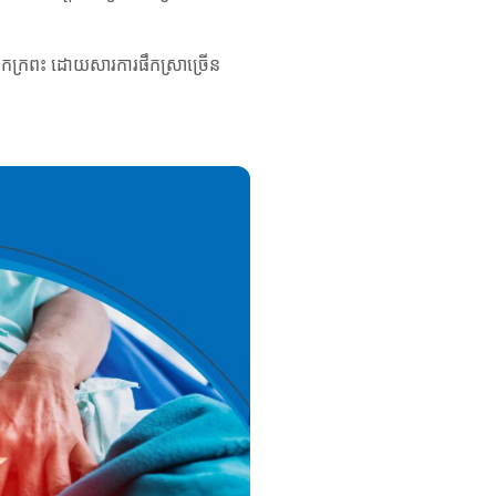
លាកក្រពះ ដោយសារការផឹកស្រាច្រើន