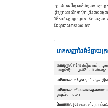
ទម្លាប់នៃ
ការផឹកស្រា
គឺជាមូលហេតុចម្ប
ធ្វើឱ្យក្រពះផលិតអាស៊ីតច្រើនជាងធម្មតា។
ជំងឺកាន់តែធ្ងន់ធ្ងរ ព្រោះជាតិអាល់ក
និងព្យាបាលទាន់ពេលវេលា។
រោគសញ្ញានៃជំងឺធ្លាយក្
រោគសញ្ញាសំខាន់ៗ៖
ជារឿយៗឈឺពោះធ្ងន់ធ្
ចាប់ខ្លាំងធ្វើអោយអ្នកជំងឺមិនហ៊ានងាកក្រ
នៅដំណាក់កាលដំបូង៖
មុខប្រែស្លេក ញើស
នៅដំណាក់កាលនៃការរលាកស្រោមពោះបាក់
ធ្ងន់ធ្ងរនិងការពុល។
ដំណាក់កាលចុង៖
ការរលាកនៃស្រទាប់ខាង