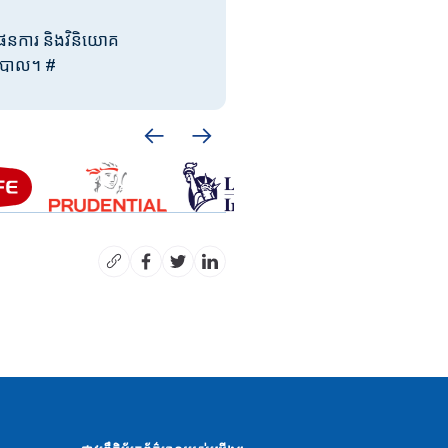
ផែនការ និងវិនិយោគ
ភិបាល។ #