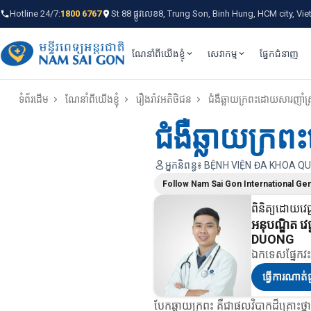
Hotline 24/7:
1800 6767
St 88 ផ្លូវលេខ8, Trung Son, Binh Hung, HCM city, Vi
ណែនាំពីយើងខ្ញុំ
សេវាកម្ម
ផ្នែកជំនាញ
ទំព័រដើម
ណែនាំពីយើងខ្ញុំ
រឿងរ៉ាវអតិថិជន
ជំងឺឆ្លាយក្រពះដោយសារញាំស្
ជំងឺឆ្លាយក្រ
អ្នកនិពន្ធ៖ BỆNH VIỆN ĐA KHOA 
Follow Nam Sai Gon International Gen
ពិនិត្យដោយវេជ្
អនុបណ្ឌិត 
DUONG
ឯកទេសផ្នែកវះ
ធ្វើការណាត់
បែកឆ្លាយក្រពះ គឺជាផលវិបាកដ៏គ្រោះថ្នា