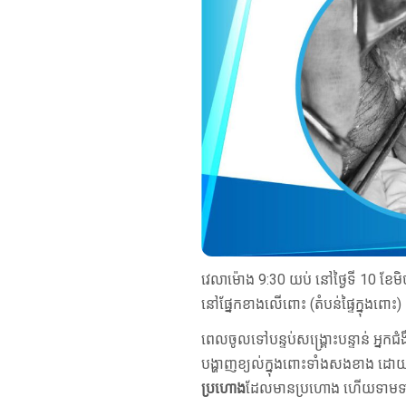
វេលាម៉ោង 9:30 យប់ នៅថ្ងៃទី 10 ខែមិថុ
នៅផ្នែកខាងលើពោះ (តំបន់ផ្ទៃក្នុងព
ពេលចូលទៅបន្ទប់សង្គ្រោះបន្ទាន់ អ្នកជំ
បង្ហាញខ្យល់ក្នុងពោះទាំងសងខាង ដោយមាន
ប្រហោង
ដែលមានប្រហោង ហើយទាមទារឲ្យម