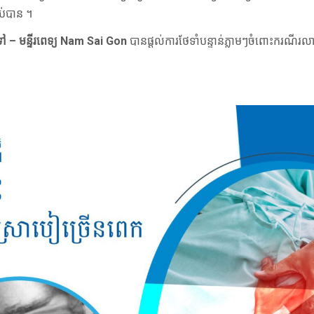
ាប់បាន ។
ៅ – មន្ទីរពេទ្យ Nam Sai Gon
បានផ្តល់ការថែទាំបន្ទាន់ភ្លាមៗចំពោះករណីរ