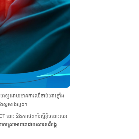
ន្ទីរពេទ្យដោយមានការឈឺចាប់ពោះខ្លាំង
ស្មាខាងឆ្វេង។
ែន CT ពោះ និងការថតកាំរស្មីអ៊ិចពោះឈរ
លាកស្រោមពោះដោយសារសរីរាង្គ