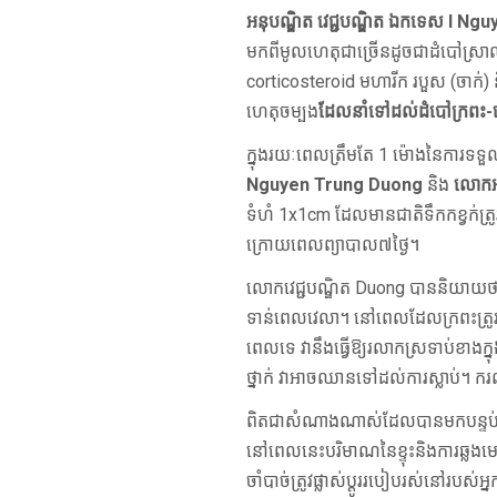
អនុបណ្ឌិត វេជ្ជបណ្ឌិត ឯកទេស I N
មកពីមូលហេតុជាច្រើនដូចជាដំបៅស្រាល (
corticosteroid មហារីក របួស (ចាក់) 
ហេតុចម្បង
ដែលនាំទៅដល់ដំបៅក្រពះ
ក្នុងរយៈពេលត្រឹមតែ 1 ម៉ោងនៃការទទួលអ
Nguyen Trung Duong
និង
លោកអន
ទំហំ 1x1cm ដែលមានជាតិទឹកកខ្វក់ត
ក្រោយពេលព្យាបាល៧ថ្ងៃ។
លោកវេជ្ជបណ្ឌិត Duong បាននិយាយថា ស
ទាន់ពេលវេលា។ នៅពេលដែលក្រពះត្រូវបាន
ពេលទេ វានឹងធ្វើឱ្យរលាកស្រទាប់ខាងក្
ថ្នាក់ វាអាចឈានទៅដល់ការស្លាប់។ 
ពិតជាសំណាងណាស់ដែលបានមកបន្ទប់សង្
នៅពេលនេះបរិមាណនៃខ្ទុះនិងការឆ្លង
ចាំបាច់ត្រូវផ្លាស់ប្តូររបៀបរស់នៅរប