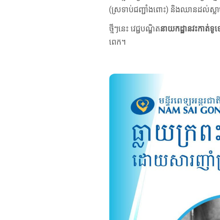
(ស្រទាប់​ជញ្ជាំង​ពោះ​) និង​ឈាន​ដល់​ស្ល
ថ្មីៗនេះ វេជ្ជបណ្ឌិត
នាយកដ្ឋានវះកាត់ទូទ
ពេក។