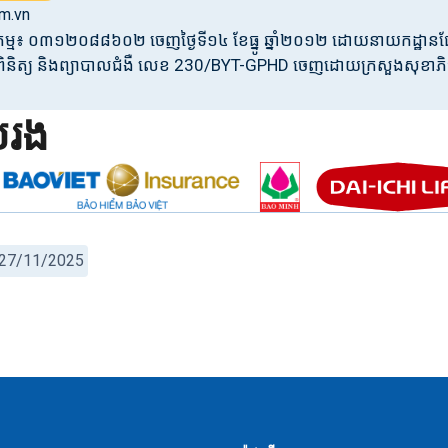
m.vn
ិជ្ជកម្ម៖ ០៣១២០៨៨៦០២ ចេញថ្ងៃទី១៤ ខែធ្នូ ឆ្នាំ២០១២ ដោយនាយកដ្ឋាន
័ណ្ណពិនិត្យ និងព្យាបាលជំងឺ លេខ 230/BYT-GPHD ចេញដោយក្រសួងសុខា
ប់រង
25 27/11/2025