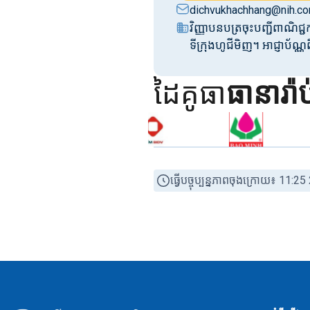
dichvukhachhang@nih.co
វិញ្ញាបនបត្រចុះបញ្ជីពាណ
ទីក្រុងហូជីមិញ។ អាជ្ញាប
ដៃគូធា
ធានារ៉ា
ធ្វើបច្ចុប្បន្នភាពចុងក្រោយ៖ 11: