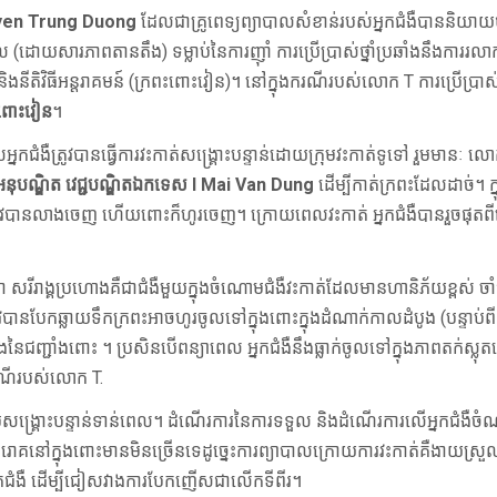
guyen Trung Duong
ដែលជាគ្រូពេទ្យព្យាបាលសំខាន់របស់អ្នកជំងឺបាននិយាយ
ដោយសារភាពតានតឹង) ទម្លាប់នៃការញ៉ាំ ការប្រើប្រាស់ថ្នាំប្រឆាំងនឹងការរល
និងនីតិវិធីអន្តរាគមន៍ (ក្រពះពោះវៀន)។ នៅក្នុងករណីរបស់លោក T ការប្រើប្
-ពោះវៀន
។
្នកជំងឺត្រូវបានធ្វើការវះកាត់សង្គ្រោះបន្ទាន់ដោយក្រុមវះកាត់ទូទៅ រួមមានៈ 
ុបណ្ឌិត វេជ្ជបណ្ឌិតឯកទេស I Mai Van Dung
ដើម្បីកាត់ក្រពះដែលដាច់។ ក
្រូវបានលាងចេញ ហើយពោះក៏ហូរចេញ។ ក្រោយពេលវះកាត់ អ្នកជំងឺបានរួចផុតព
រីរាង្គប្រហោងគឺជាជំងឺមួយក្នុងចំណោមជំងឺវះកាត់ដែលមានហានិភ័យខ្ពស់ ចាំប
បែកឆ្លាយទឹកក្រពះអាចហូរចូលទៅក្នុងពោះក្នុងដំណាក់កាលដំបូង (បន្ទាប់ពី 6 
នុងនៃជញ្ជាំងពោះ ។ ប្រសិនបើពន្យាពេល អ្នកជំងឺនឹងធ្លាក់ចូលទៅក្នុងភាពតក់ស
ករណីរបស់លោក T.
គ្រោះបន្ទាន់ទាន់ពេល។ ដំណើរការនៃការទទួល និងដំណើរការលើអ្នកជំងឺចំ
មេរោគនៅក្នុងពោះមានមិនច្រើនទេដូច្នេះការព្យាបាលក្រោយការវះកាត់គឺងាយ
ស់អ្នកជំងឺ ដើម្បីជៀសវាងការបែកញើសជាលើកទីពីរ។