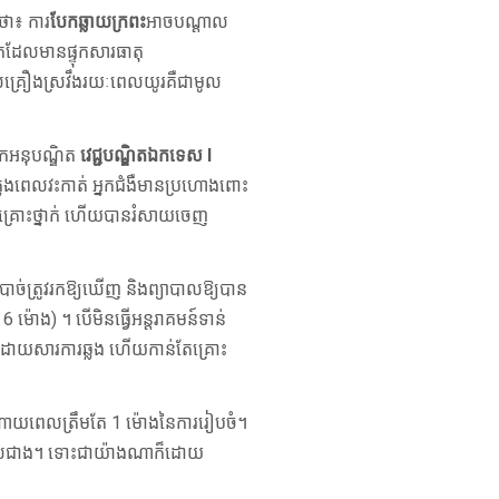
ថា៖ ការ
បែកឆ្លាយក្រពះ
អាចបណ្តាល
ាកដែលមានផ្ទុកសារធាតុ
រាស់គ្រឿងស្រវឹងរយៈពេលយូរគឺជាមូល
លោកអនុបណ្ឌិត
វេជ្ជបណ្ឌិតឯកទេស I
្នុងពេលវះកាត់ អ្នកជំងឺមានប្រហោងពោះ
ីគ្រោះថ្នាក់ ហើយបានរំសាយចេញ
ាច់ត្រូវរកឱ្យឃើញ និងព្យាបាលឱ្យបាន
ម៉ោង) ។ បើមិនធ្វើអន្តរាគមន៍ទាន់
្លុតដោយសារការឆ្លង ហើយកាន់តែគ្រោះ
ណាយពេលត្រឹមតែ 1 ម៉ោងនៃការរៀបចំ។
ស្រួលជាង។ ទោះជាយ៉ាងណាក៏ដោយ