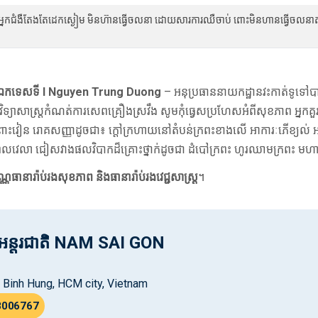
អ្នកជំងឺតែងតែដេកស្ងៀម មិនហ៊ានធ្វើចលនា ដោយសារការឈឺចាប់ ពោះមិនហានធ្វើចលនាតា
ឌិត ឯកទេសទី I Nguyen Trung Duong
– អនុប្រធាននាយកដ្ឋានវះកាត់ទូទៅបា
ែបវិទ្យាសាស្ត្រកំណត់ការសេពគ្រឿងស្រវឹង សូមកុំធ្វេសប្រហែសអំពីសុខភាព អ្នកគ
វៀន រោគសញ្ញាដូចជា៖ ក្តៅក្រហាយនៅតំបន់ក្រពះខាងលើ អាការៈភើខ្យល់ អា
ន់ពេលវេលា ជៀសវាងផលវិបាកដ៏គ្រោះថ្នាក់ដូចជា ដំបៅក្រពះ ហូរឈាមក្រពះ មហ
ណ្ណធានារ៉ាប់រងសុខភាព និងធានារ៉ាប់រងវេជ្ជសាស្ត្រ
។
ាលអន្តរជាតិ NAM SAI GON
n, Binh Hung, HCM city, Vietnam
8006767