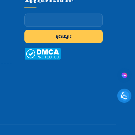
ជាវព្រឹត្តិប័ត្រព័ត៌មានរបស់យើង។
ចុះឈ្មោះ