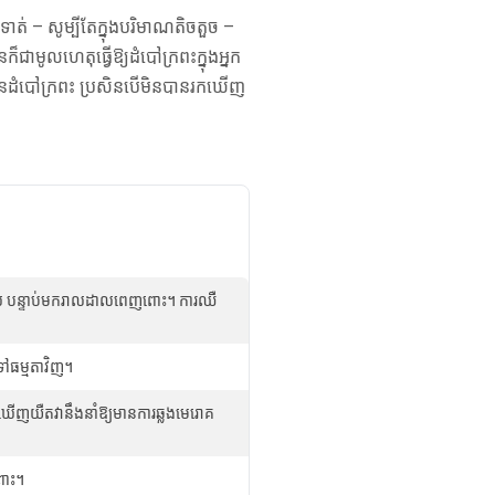
ាត់ – សូម្បីតែក្នុងបរិមាណតិចតួច –
ក៏ជាមូលហេតុធ្វើឱ្យដំបៅក្រពះក្នុងអ្នក
ាក់នៃដំបៅក្រពះ ប្រសិនបើមិនបានរកឃើញ
្បាស់ បន្ទាប់មករាលដាលពេញពោះ។ ការឈឺ
ទៅធម្មតាវិញ។
រកឃើញយឺតវានឹងនាំឱ្យមានការឆ្លងមេរោគ
ពោះ។