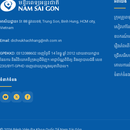
អំពីយើង
ក្រុមគ្រូពេទ
អាស័យដ្ឋាន៖
St 88 ផ្លូវលេខ8, Trung Son, Binh Hung, HCM city,
សៀវភៅណែ
Vietnam
ឧបករណ៍ពេ
Email:
dichvukhachhang@nih.com.vn
រឿងរ៉ាវអត
GPĐKKD:
0312088602 ចេញថ្ងៃទី 14 ខែធ្នូ ឆ្នាំ 2012 ដោយនាយកដ្ឋាន
ជ្រើសរើសប
ផែនការ និងវិនិយោគទីក្រុងហូជីមិញ។ អាជ្ញាប័ណ្ណពិនិត្យ និងព្យាបាលជំងឺ លេខ
គោលការ
230/BYT-GPHD ចេញដោយក្រសួងសុខាភិបាល។
ទំនាក់ទំន
ទំនាក់ទំនង
© 2026 Bệnh Viện Đa Khoa Quốc Tế Nam Sài Gòn.