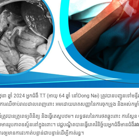
នា ឆ្នាំ 2024 អ្នកជំងឺ T.T (អាយុ 64 ឆ្នាំ នៅDong Nai) ត្រូវបានបញ្ជូនទៅម
ោះ) ការឈឺចាប់រាលដាលពេញពោះ អមដោយរោគសញ្ញានៃការចុកទ្រូង និងអស់កម្លាំង
ងឺត្រូវបានគ្រូពេទ្យពិនិត្យ និងធ្វើតេស្តបឋម។ លទ្ធផលនៃការថតឆ្លុះពោះ ការស្ក
រូបភាពឧស្ម័ននៅក្នុងពោះ។ វេជ្ជបណ្ឌិតបានធ្វើរោគវិនិច្ឆ័យអ្នកជំងឺមានជំងឺ
រ
ានការវះកាត់បន្ទាន់ជាបន្ទាន់ដើម្បីកាត់រន្ធ។