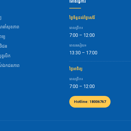
ម៉ោងធ្វើការ
្យ
ថ្ងៃច័ន្ទដល់ថ្ងៃសៅរ៍
នាំសុខភាព
ពេលព្រឹក៖
7:00 – 12:00
ទ្យ
ពេលរសៀល៖
ិថិជន
13:30 – 17:00
ុគ្គលិក
ណ៍ឯកជនភាព
ថ្ងៃអាទិត្យ
ង
ពេលព្រឹក៖
7:00 – 12:00
Hotline: 18006767