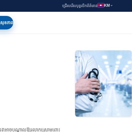
KM
ជ្រើសរើសបុគ្គលិក
ព័ត៍មាន
ត្យសុខភាព
េវា​អាច​បណ្តាល​ឱ្យ​រលាក​ស្រោម​ពោះ