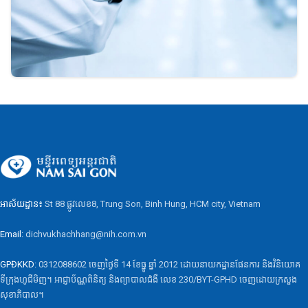
អាស័យដ្ឋាន៖
St 88 ផ្លូវលេខ8, Trung Son, Binh Hung, HCM city, Vietnam
Email:
dichvukhachhang@nih.com.vn
GPĐKKD:
0312088602 ចេញថ្ងៃទី 14 ខែធ្នូ ឆ្នាំ 2012 ដោយនាយកដ្ឋានផែនការ និងវិនិយោគ
ទីក្រុងហូជីមិញ។ អាជ្ញាប័ណ្ណពិនិត្យ និងព្យាបាលជំងឺ លេខ 230/BYT-GPHD ចេញដោយក្រសួង
សុខាភិបាល។