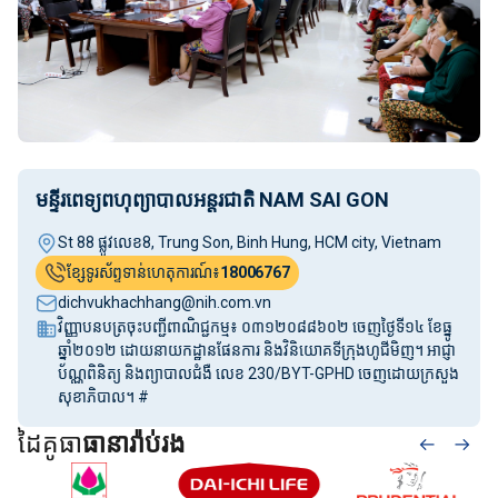
មន្ទីរពេទ្យពហុព្យាបាលអន្តរជាតិ NAM SAI GON
St 88 ផ្លូវលេខ8, Trung Son, Binh Hung, HCM city, Vietnam
ខ្សែទូរស័ព្ទទាន់ហេតុការណ៍៖
18006767
dichvukhachhang@nih.com.vn
វិញ្ញាបនបត្រចុះបញ្ជីពាណិជ្ជកម្ម៖ ០៣១២០៨៨៦០២ ចេញថ្ងៃទី១៤ ខែធ្នូ
ឆ្នាំ២០១២ ដោយនាយកដ្ឋានផែនការ និងវិនិយោគទីក្រុងហូជីមិញ។ អាជ្ញា
ប័ណ្ណពិនិត្យ និងព្យាបាលជំងឺ លេខ 230/BYT-GPHD ចេញដោយក្រសួង
សុខាភិបាល។ #
ដៃគូធា
ធានារ៉ាប់រង