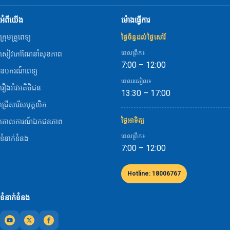
អំពីយើង
ម៉ោងធ្វើការ
ក្រុមគ្រូពេទ្យ
ថ្ងៃច័ន្ទដល់ថ្ងៃសៅរ៍
ពេលព្រឹក៖
សៀវភៅណែនាំសុខភាព
7:00 – 12:00
ឧបករណ៍ពេទ្យ
ពេលរសៀល៖
រឿងរ៉ាវអតិថិជន
13:30 – 17:00
ជ្រើសរើសបុគ្គលិក
ថ្ងៃអាទិត្យ
គោលការណ៍ឯកជនភាព
ពេលព្រឹក៖
ទំនាក់ទំនង
7:00 – 12:00
Hotline: 18006767
ទំនាក់ទំនង