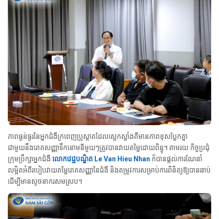
ភាពធ្ងន់ធ្ងរនៃអ្នកជំងឺក្រពេញប្រូស្តាតដែលស្លេកស្លាំងគឺមានភាពខុសប្លែកគ្នា
ជាមួយនឹងរោគសញ្ញាទឹកនោមនីមួយៗត្រូវបានវាយតម្លៃដោយពិន្ទុ។ តាមរយៈកិច្ចប្រជុំ
ក្រុមប្រឹក្សាអ្នកជំងឺ
លោកវេជ្ជបណ្ឌិត Le Van Hieu Nhan
ក៏បានផ្តល់ការណែនាំ
លម្អិតអំពីរបៀបវាយតម្លៃរោគសញ្ញានៃជំងឺ និងតម្រូវការសម្រាប់ការពិនិត្យឱ្យបានឆាប់
ដើម្បីមានសូចនាករសមស្រប។