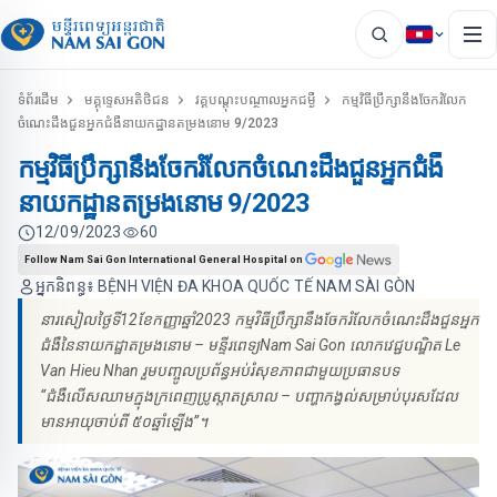
ទំព័រដើម
មគ្គុទេ្ទសអតិថិជន
វគ្គបណ្ដុះបណ្ថាលអ្នកជម្ងឺ
កម្មវិធីប្រឹក្សានឹងចែករំលែក
ចំណេះដឹងជួនអ្នកជំងឺនាយកដ្ឋានតម្រងនោម 9/2023
កម្មវិធីប្រឹក្សានឹងចែករំលែកចំណេះដឹងជួនអ្នកជំងឺ
នាយកដ្ឋានតម្រងនោម 9/2023
12/09/2023
60
Follow Nam Sai Gon International General Hospital on
អ្នកនិពន្ធ៖ BỆNH VIỆN ĐA KHOA QUỐC TẾ NAM SÀI GÒN
នារសៀលថ្ងៃទី12ខែកញ្ញាឆ្នាំ2023 កម្មវិធីប្រឹក្សានឹងចែករំលែកចំណេះដឹងជួនអ្នក
ជំងឺនៃនាយកដ្ឋាតម្រងនោម – មន្ទីរពេទ្យNam Sai Gon លោកវេជ្ជបណ្ឌិត Le
Van Hieu Nhan រួមបញ្ចូលប្រព័ន្ធអប់រំសុខភាពជាមួយប្រធានបទ
“ជំងឺលើសឈាមក្នុងក្រពេញប្រូស្តាតស្រាល – បញ្ហាកង្វល់សម្រាប់បុរសដែល
មានអាយុចាប់ពី ៥០ឆ្នាំឡើង”។