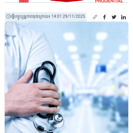
ធ្វើបច្ចុប្បន្នភាពចុងក្រោយ៖ 14:01 29/11/2025