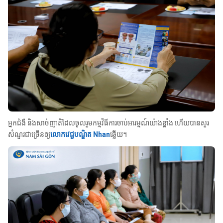
អ្នក​ជំងឺ និង​សាច់​ញាតិ​ដែល​ចូល​រួម​កម្មវិធី​ការ​ចាប់​អារម្មណ៍​យ៉ាង​ខ្លាំង ហើយ​បាន​សួរ​
សំណួរ​ជា​ច្រើន​ឲ្យ​
លោក​វេជ្ជបណ្ឌិត Nhan
ឆ្លើយ។