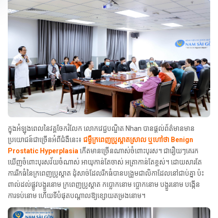
ក្នុងអំឡុងពេលនៃវគ្គចែករំលែក លោកវេជ្ជបណ្ឌិត Nhan បានផ្តល់ព័ត៌មានមាន
ប្រយោជន៍ជាច្រើនអំពីជំងឺនេះ៖
ជម្ងឺក្រពេញប្រូស្តាតស្រាល ឬហៅថា Benign
Prostatic Hyperplasia
កើតមានច្រើនណាស់ចំពោះបុរស។ ជារឿយៗគេរក
ឃើញចំពោះបុរសវ័យចំណាស់ អាយុកាន់តែចាស់ អត្រាកាន់តែខ្ពស់។ ដោយសារតែ
ការរីកធំនៃក្រពេញប្រូស្តាត ដុំសាច់ដែលរីកធំបានបង្រួមជាលិកាដែលនៅជាប់គ្នា ប៉ះ
ពាល់ដល់ផ្លូវបង្ហួរនោម ក្រពេញប្រូស្តាត កប្លោកនោម ប្លោកនោម បង្ហួរនោម បង្កើន
ការទប់នោម ហើយទីបំផុតបណ្តាលឱ្យខ្សោយតម្រងនោម។