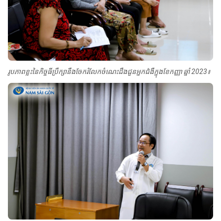
រូបភាពខ្លះនៃកិច្ចធីប្រឹក្សានឹងចែករំលែកចំណេះដឹងជួនអ្នកជំងឺក្នុងខែកញ្ញា ឆ្នាំ 2023៖