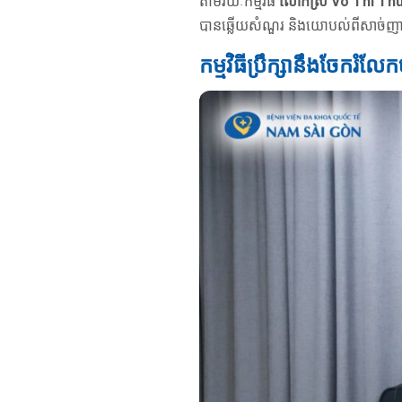
តាមរយៈកម្មវិធី
លោកស្រី Vo Thi Thuy
បានឆ្លើយសំណួរ និងយោបល់ពីសាច់ញាតិអ
កម្មវិធីប្រឹក្សានឹងចែករ