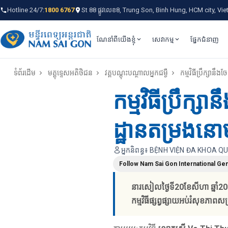
Hotline 24/7:
1800 6767
St 88 ផ្លូវលេខ8, Trung Son, Binh Hung, HCM city, Vi
ណែនាំពីយើងខ្ញុំ
សេវាកម្ម
ផ្នែកជំនាញ
ទំព័រដើម
មគ្គុទេ្ទសអតិថិជន
វគ្គបណ្ដុះបណ្ថាលអ្នកជម្ងឺ
កម្មវិធីប្រឹក្សា
កម្មវិធីប្រឹក
ដ្ឋានតម្រងន
អ្នកនិពន្ធ៖ BỆNH VIỆN ĐA KHOA 
Follow Nam Sai Gon International Gen
នារសៀលថ្ងៃទី20ខែសីហា ឆ្នាំ20
កម្មវិធីផ្សព្វផ្សាយអប់រំសុខភាព