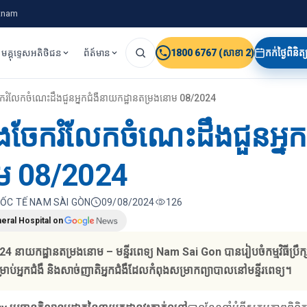
etnam
មគ្គុទេ្ទសអតិថិជន
ព័ត៍មាន
1800 6767 (សាខា 2)
កក់ថ្ងៃពិនិ
នឹងចែករំលែកចំណេះដឹងជួនអ្នកជំងឺនាយកដ្ឋានតម្រងនោម 08/2024
្សានឹងចែករំលែកចំណេះដឹងជួនអ្
ោម 08/2024
QUỐC TẾ NAM SÀI GÒN
09/08/2024
126
eral Hospital on
24 នាយកដ្ឋានតម្រងនោម – មន្ទីរពេទ្យ Nam Sai Gon បានរៀបចំកម្មវិធីប្រឹ
សម្រាប់អ្នកជំងឺ និងសាច់ញាតិអ្នកជំងឺដែលកំពុងសម្រាកព្យាបាលនៅមន្ទីរពេទ្យ។