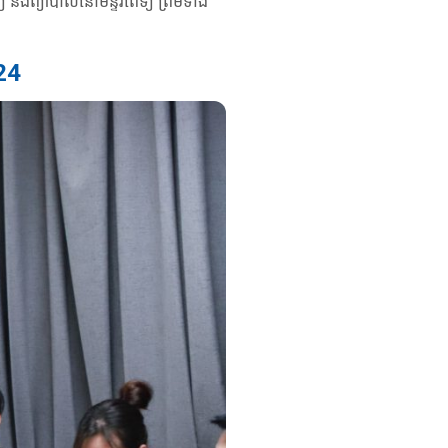
 និងព្យាបាលនៅមន្ទីរពេទ្យ ព្រមទាំង
024