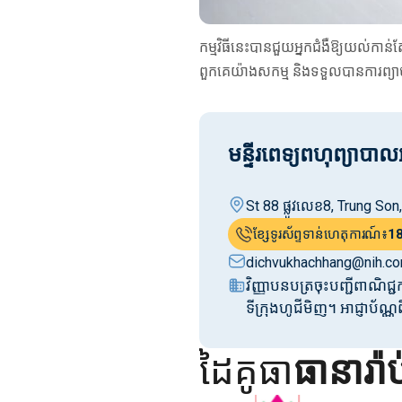
កម្មវិធីនេះបានជួយអ្នកជំងឺឱ្យយល់កាន់
ពួកគេយ៉ាងសកម្ម និងទទួលបានការព្យា
មន្ទីរពេទ្យពហុព្យាប
St 88 ផ្លូវលេខ8, Trung So
ខ្សែទូរស័ព្ទទាន់ហេតុការណ៍៖
1
dichvukhachhang@nih.co
វិញ្ញាបនបត្រចុះបញ្ជីពាណ
ទីក្រុងហូជីមិញ។ អាជ្ញាប
ដៃគូធា
ធានារ៉ា