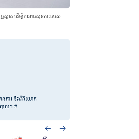
្រូស្តាត ដើម្បីការពារសុខភាពរបស់
ផែនការ និងវិនិយោគ
ភិបាល។ #