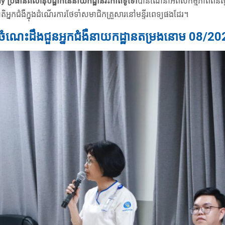
 ប្រធានគិលានុបដ្ឋាកនៃនាយកដ្ឋានវះកាត់ទូទៅ
បានណែនាំអំពីសកម្មភាពពិនិត្យ
្នកជំងឺក្នុងដំណើរការថែទាំសមាជិកគ្រួសារនៅមន្ទីរពេទ្យផងដែរ។
ំលែកចំណេះដឹងជួនអ្នកជំងឺនាយកដ្ឋានតម្រងនោម 08/2