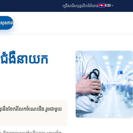
KM
ជ្រើសរើសបុគ្គលិក
ព័ត៍មាន
ត្យសុខភាព
នកជំងឺនាយក
ក្សានឹងចែករំលែកចំណេះដឹង រួមជាមួយ