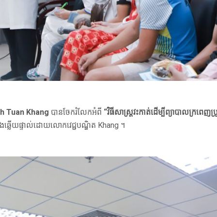
ach Tuan Khang
បានចែករំលែកអំពី
“វិធីសាស្ត្រវះកាត់ដើម្បីព្យាបាលក្រពេ
ធី និងឆ្លើយផ្ទាល់ដោយលោកវេជ្ជបណ្ឌិត Khang ។