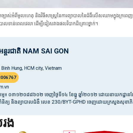
តែច្បាស់អំពីមូលហេតុ និងវិធីសាស្រ្តនៃការព្យាបាលនៃជំងឺលើសឈាមក្នុងក្រពេញប
បាលទាន់ពេលវេលា ដើម្បីជៀសវាងផលវិបាកដ៏គ្រោះថ្នាក់។
ាលអន្តរជាតិ NAM SAI GON
n, Binh Hung, HCM city, Vietnam
8006767
m.vn
ិជ្ជកម្ម៖ ០៣១២០៨៨៦០២ ចេញថ្ងៃទី១៤ ខែធ្នូ ឆ្នាំ២០១២ ដោយនាយកដ្ឋាន
័ណ្ណពិនិត្យ និងព្យាបាលជំងឺ លេខ 230/BYT-GPHD ចេញដោយក្រសួងសុខា
ប់រង