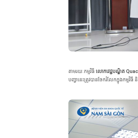
តាមរយៈកម្មវិធី
លោកវេជ្ជបណ្ឌិត Qu
បញ្ហានេះត្រូវបានចែករំលែកក្នុងកម្មវិ