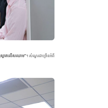
ញប្រូស្តាតលើសឈាម”
។ សំណួរជាច្រើនអំពី