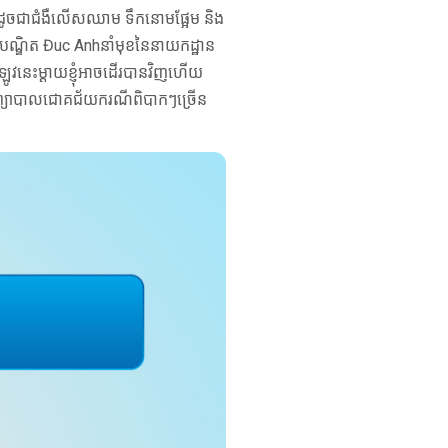
ច្រើនដូចជាជំងឺលើសឈាម ទឹកនោមផ្អែម និង
ជបណ្ឌិត Đuc Anhនាំមុខនៃនាយកដ្ឋាន
ឡូវនេះម្ដាយខ្ញុំអាចដើរបានវិញហើយ
នេះបានព្យាបាលជោគជ័យករណីពិបាកៗច្រើន