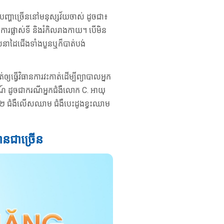
ានបញ្ហាច្រើននៅមនុស្សវ័យចាស់ ដូចជា៖
្នុងការផ្លាស់ទី និងរំកិលរាងកាយ។ បើមិន
ចលនាដៃជើងទាំងបួនឬក៏បាត់បង់
្វើវិធានការវះកាត់ដើម្បីព្យាបាលអ្នក
ណ៍ ដូចជាករណីអ្នកជំងឺលោក C. អាយុ
ទី ២ ជំងឺលើសឈាម ជំងឺបេះដូងខ្វះឈាម
ឋានជាច្រើន