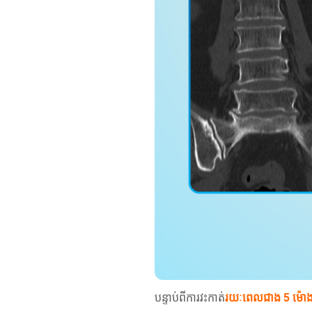
បន្ទាប់ពីការវះកាត់
រយៈពេលជាង 5 ម៉ោ