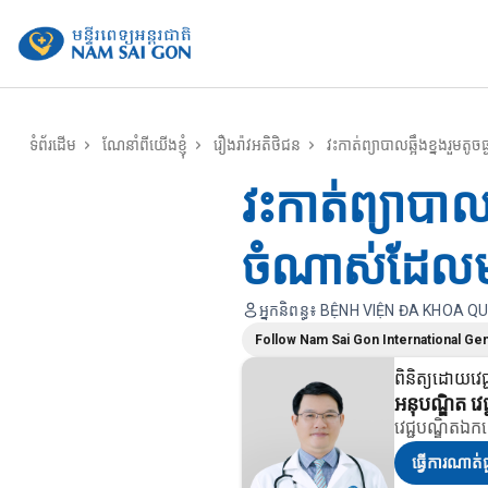
benhviennamsaigon.com
ទំព័រដើម
ណែនាំពីយើងខ្ញុំ
រឿងរ៉ាវអតិថិជន
វះកាត់ព្យាបាលឆ្អឹងខ្នងរួមតូ
វះកាត់ព្យាបាលឆ្
ចំណាស់ដែលមា
អ្នកនិពន្ធ៖ BỆNH VIỆN ĐA KHOA 
Follow Nam Sai Gon International Gen
ពិនិត្យដោយវេជ្
អនុបណ្ឌិត វ
វេជ្ជបណ្ឌិតឯក
ធ្វើការណាត់