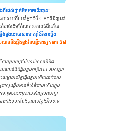
ពីរដល់ថ្នាក់មិនអាចដើរបាន
។
វែងយល់ ហើយនាំអ្នកជំងឺ C មកពិនិត្យនៅ
ងដែលចាំបាច់ដើម្បីកំណត់សភាពជំងឺហើយ
្អឹងខ្នងដោយសាររោគរ៉ាំរ៉ៃរំខានឆ្អឹង
ាទ​នឹងឆ្អឹងខ្នងនៃ
មន្ទីរពេទ្យNam Sai
់ពិបាកមួយក្រៅពីបទពិសោធន៍និង
រជំងឺរ៉ែឆ្អឹងខ្នងកម្រិត L1 របស់អ្នក
ដោះសម្ពាធលើខួរឆ្អឹងខ្នងហើយដាក់លុង
ធម្មតាលុងឆ្អឹងមានទំហំធំជាងហើយក្នុង
នសម្រេចដោះស្រាយទាំងស្រុងបញ្ហា
ភាពនិងបូមស៊ីម៉ង់ចូលទៅក្នុងវីសទទេ