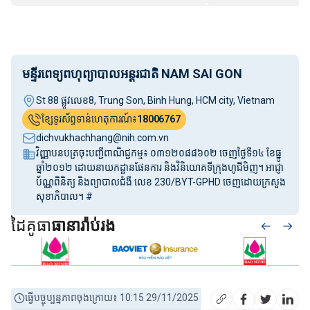
មន្ទីរពេទ្យពហុព្យាបាលអន្តរជាតិ NAM SAI GON
St 88 ផ្លូវលេខ8, Trung Son, Binh Hung, HCM city, Vietnam
ខ្សែទូរស័ព្ទទាន់ហេតុការណ៍៖
18006767
dichvukhachhang@nih.com.vn
វិញ្ញាបនបត្រចុះបញ្ជីពាណិជ្ជកម្ម៖ ០៣១២០៨៨៦០២ ចេញថ្ងៃទី១៤ ខែធ្នូ
ឆ្នាំ២០១២ ដោយនាយកដ្ឋានផែនការ និងវិនិយោគទីក្រុងហូជីមិញ។ អាជ្ញា
ប័ណ្ណពិនិត្យ និងព្យាបាលជំងឺ លេខ 230/BYT-GPHD ចេញដោយក្រសួង
សុខាភិបាល។ #
ដៃគូធា
ធានារ៉ាប់រង
ធ្វើបច្ចុប្បន្នភាពចុងក្រោយ៖ 10:15 29/11/2025