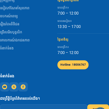
ថ្ងៃច័ន្ទដល់ថ្ងៃសៅរ៍
ពេលព្រឹក៖
សៀវភៅណែនាំសុខភាព
7:00 – 12:00
ឧបករណ៍ពេទ្យ
ពេលរសៀល៖
រឿងរ៉ាវអតិថិជន
13:30 – 17:00
ជ្រើសរើសបុគ្គលិក
ថ្ងៃអាទិត្យ
គោលការណ៍ឯកជនភាព
ពេលព្រឹក៖
ទំនាក់ទំនង
7:00 – 12:00
Hotline: 18006767
ទំនាក់ទំនង
ជាវព្រឹត្តិប័ត្រព័ត៌មានរបស់យើង។