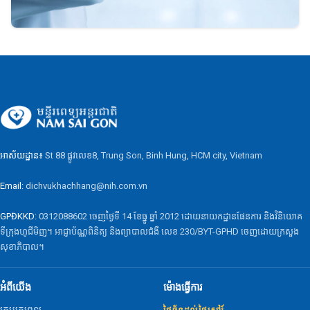
អាស័យដ្ឋាន៖
St 88 ផ្លូវលេខ8, Trung Son, Binh Hung, HCM city, Vietnam
Email:
dichvukhachhang@nih.com.vn
GPĐKKD:
0312088602 ចេញថ្ងៃទី 14 ខែធ្នូ ឆ្នាំ 2012 ដោយនាយកដ្ឋានផែនការ និងវិនិយោគ
ទីក្រុងហូជីមិញ។ អាជ្ញាប័ណ្ណពិនិត្យ និងព្យាបាលជំងឺ លេខ 230/BYT-GPHD ចេញដោយក្រសួង
សុខាភិបាល។
អំពីយើង
ម៉ោងធ្វើការ
ក្រុមគ្រូពេទ្យ