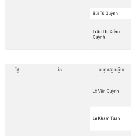
Bùi Tú Quỳnh
Trần Thị Diễm
Quỳnh
ថ្ងៃ
ខែ
ឈ្មោះវេជ្ជបណ្ឌិត
Lê Văn Quỳnh
Le Kham Tuan