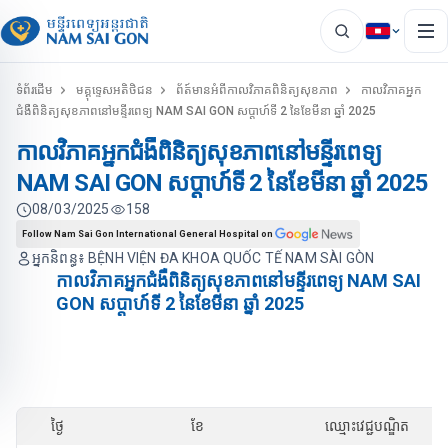
ទំព័រដើម
មគ្គុទេ្ទសអតិថិជន
ព័ត៍មានអំពីកាលវិភាគពិនិត្យសុខភាព
កាលវិភាគអ្នក
ជំងឺពិនិត្យសុខភាពនៅមន្ទីរពេទ្យ NAM SAI GON សប្តាហ៍ទី 2 នៃខែមីនា ឆ្នាំ 2025
កាលវិភាគអ្នកជំងឺពិនិត្យសុខភាពនៅមន្ទីរពេទ្យ
NAM SAI GON សប្តាហ៍ទី 2 នៃខែមីនា ឆ្នាំ 2025
08/03/2025
158
Follow Nam Sai Gon International General Hospital on
អ្នកនិពន្ធ៖ BỆNH VIỆN ĐA KHOA QUỐC TẾ NAM SÀI GÒN
កាលវិភាគអ្នកជំងឺពិនិត្យសុខភាពនៅមន្ទីរពេទ្យ NAM SAI
GON សប្តាហ៍ទី 2 នៃខែមីនា ឆ្នាំ 2025
ថ្ងៃ
ខែ
ឈ្មោះវេជ្ជបណ្ឌិត