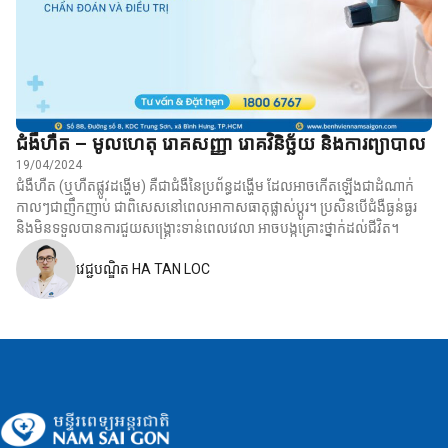
ជំងឺហឺត – មូលហេតុ រោគសញ្ញា រោគវិនិច្ឆ័យ និងការព្យាបាល
19/04/2024
ជំងឺហឺត (ឬហឺតផ្លូវដង្ហើម) គឺជាជំងឺនៃប្រព័ន្ធដង្ហើម ដែលអាចកើតឡើងជាដំណាក់
កាលៗជាញឹកញាប់ ជាពិសេសនៅពេលអាកាសធាតុផ្លាស់ប្តូរ។ ប្រសិនបើជំងឺធ្ងន់ធ្ងរ
និងមិនទទួលបានការជួយសង្គ្រោះទាន់ពេលវេលា អាចបង្កគ្រោះថ្នាក់ដល់ជីវិត។
វេជ្ជបណ្ឌិត HA TAN LOC