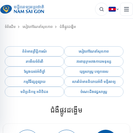
ទំព័រដើម
សៀវភៅណែនាំសុខភាព
ជំងឺផ្លូវដង្ហើម
ព័ត៌មានព្រឹត្តិការណ៍
សៀវភៅណែនាំសុខភាព
រកមើលទំព័រពី
វចនានុក្រមរាងកាយមនុស្ស
ស្វែងយល់អំពីថ្នាំ
យុទ្ធសាស្ត្រ បច្ចេកទេស
កម្មវិធីផ្សព្វផ្សាយ
សារព័ត៌មាននិយាយអំពី មន្ទីរពេទ្យ
មតិប្រតិកម្ម អតិថិជន
ចំណេះដឹងវេជ្ជសាស្ត្រ
ជំងឺផ្លូវដង្ហើម