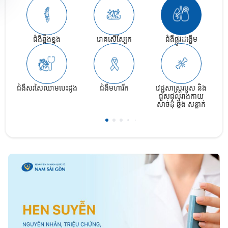
ជំងឺឆ្អឹងខ្នង
រោគសើស្បែក
ជំងឺផ្លូវដង្ហើម
ជំងឺសរសៃឈាមបេះដូង
ជំងឺមហារីក
វេជ្ជសាស្រ្តរបួស និង
ផ្ន
ជួសជុលរាងកាយ​​
សាច់ដុំ ឆ្អឹង សន្លាក់