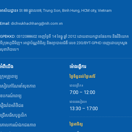
អាស័យដ្ឋាន៖
St 88 ផ្លូវលេខ8, Trung Son, Binh Hung, HCM city, Vietnam
Email:
dichvukhachhang@nih.com.vn
GPĐKKD:
0312088602 ចេញថ្ងៃទី 14 ខែធ្នូ ឆ្នាំ 2012 ដោយនាយកដ្ឋានផែនការ និងវិនិយោគ
ទីក្រុងហូជីមិញ។ អាជ្ញាប័ណ្ណពិនិត្យ និងព្យាបាលជំងឺ លេខ 230/BYT-GPHD ចេញដោយក្រសួង
សុខាភិបាល។
អំពីយើង
ម៉ោងធ្វើការ
ក្រុមគ្រូពេទ្យ
ថ្ងៃច័ន្ទដល់ថ្ងៃសៅរ៍
ពេលព្រឹក៖
សៀវភៅណែនាំសុខភាព
7:00 – 12:00
ឧបករណ៍ពេទ្យ
ពេលរសៀល៖
រឿងរ៉ាវអតិថិជន
13:30 – 17:00
ជ្រើសរើសបុគ្គលិក
ថ្ងៃអាទិត្យ
គោលការណ៍ឯកជនភាព