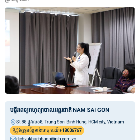
មន្ទីរពេទ្យពហុព្យាបាលអន្តរជាតិ NAM SAI GON
St 88 ផ្លូវលេខ8, Trung Son, Binh Hung, HCM city, Vietnam
ខ្សែទូរស័ព្ទទាន់ហេតុការណ៍៖
18006767
dichvukhachhang@nih.com.vn