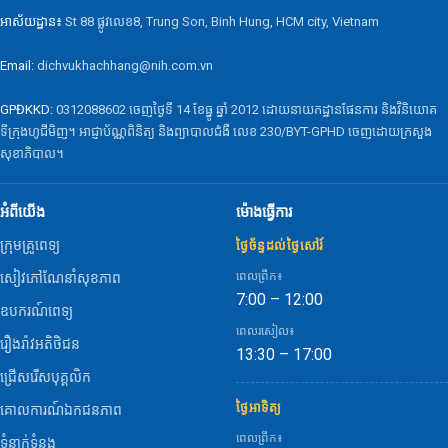
អាស័យដ្ឋាន៖
St 88 ផ្លូវលេខ8, Trung Son, Binh Hung, HCM city, Vietnam
Email:
dichvukhachhang@nih.com.vn
GPĐKKD:
0312088602 ចេញថ្ងៃទី 14 ខែធ្នូ ឆ្នាំ 2012 ដោយនាយកដ្ឋានផែនការ និងវិនិយោគ
ទីក្រុងហូជីមិញ។ អាជ្ញាប័ណ្ណពិនិត្យ និងព្យាបាលជំងឺ លេខ 230/BYT-GPHD ចេញដោយក្រសួង
សុខាភិបាល។
អំពីយើង
ម៉ោងធ្វើការ
ក្រុមគ្រូពេទ្យ
ថ្ងៃច័ន្ទដល់ថ្ងៃសៅរ៍
ពេលព្រឹក៖
សៀវភៅណែនាំសុខភាព
7:00 – 12:00
ឧបករណ៍ពេទ្យ
ពេលរសៀល៖
រឿងរ៉ាវអតិថិជន
13:30 – 17:00
ជ្រើសរើសបុគ្គលិក
ថ្ងៃអាទិត្យ
គោលការណ៍ឯកជនភាព
ពេលព្រឹក៖
ទំនាក់ទំនង