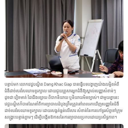
បន្ទាប់មក លោកវេជ្ជបណ្ឌិត Dang Khac Giap បានធ្វើបទបង្ហាញយ៉ាងលម្អិតអំពី
ជំងឺដាច់សរសៃឈាមខួរក្បាល ដោយជួយគ្រួសារអ្នកជំងឺឱ្យស្គាល់សញ្ញាសំខាន់ៗ
ដូចជា វៀចមាត់ ដៃជើងខ្សោយ ពិបាកនិយាយ ឬនិយាយមិនច្បាស់។ ជាមួយគ្នានេះ
វេជ្ជបណ្ឌិតក៏បានណែនាំពីការព្យាបាលដំបូងត្រឹមត្រូវនៅពេលរកឃើញសញ្ញានៃជំងឺ
ដាច់សរសៃឈាមខួរក្បាល ដោយសង្កត់ធ្ងន់លើសារៈសំខាន់នៃការហៅទូរស័ព្ទទៅក្រុម
សង្គ្រោះបន្ទាន់ភ្លាមៗ ដើម្បីបង្កើនឱកាសនៃការព្យាបាលប្រកបដោយប្រសិទ្ធភាព។