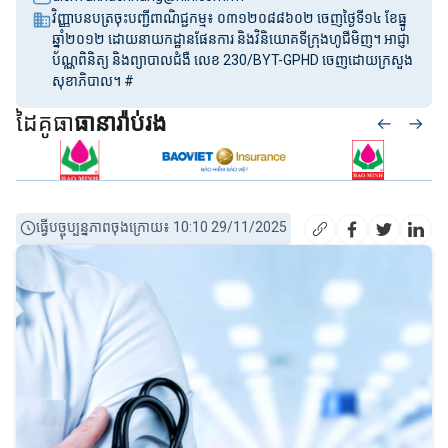
វិញ្ញាបនបត្រចុះបញ្ជីពាណិជ្ជកម្ម៖ ០៣១២០៨៨៦០២ ចេញថ្ងៃទី១៤ ខែធ្នូ
ឆ្នាំ២០១២ ដោយនាយកដ្ឋានផែនការ និងវិនិយោគទីក្រុងហូជីមិញ។ អាជ្ញា
ប័ណ្ណពិនិត្យ និងព្យាបាលជំងឺ លេខ 230/BYT-GPHD ចេញដោយក្រសួង
សុខាភិបាល។ #
ដៃគូធា
ធានារ៉ាប់រង
ធ្វើបច្ចុប្បន្នភាពចុងក្រោយ៖ 10:10 29/11/2025