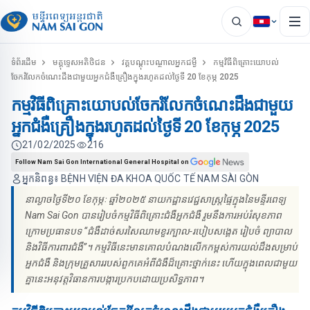
ទំព័រដើម
មគ្គុទេ្ទសអតិថិជន
វគ្គបណ្ដុះបណ្ថាលអ្នកជម្ងឺ
កម្មវិធីពិគ្រោះយោបល់
ចែករំលែកចំណេះដឹងជាមួយអ្នកជំងឺគ្រឿងក្នុងរហូតដល់ថ្ងៃទី 20 ខែកុម្ភ 2025
កម្មវិធីពិគ្រោះយោបល់ចែករំលែកចំណេះដឹងជាមួយ
អ្នកជំងឺគ្រឿងក្នុងរហូតដល់ថ្ងៃទី 20 ខែកុម្ភ 2025
21/02/2025
216
Follow Nam Sai Gon International General Hospital on
អ្នកនិពន្ធ៖ BỆNH VIỆN ĐA KHOA QUỐC TẾ NAM SÀI GÒN
នាល្ងាចថ្ងៃទី២០ ខែកុម្ភៈ ឆ្នាំ២០២៥ នាយកដ្ឋានវេជ្ជសាស្ត្រផ្ទៃក្នុងនៃមន្ទីរពេទ្យ
Nam Sai Gon បានរៀបចំកម្មវិធីពិគ្រោះជំងឺអ្នកជំងឺ រួមនឹងការអប់រំសុខភាព
ក្រោមប្រធានបទ “ជំងឺដាច់សរសៃឈាមខួរក្បាល-របៀបសង្គេត រៀបចំ ព្យាបាល
និងវិធីការពារជំងឺ”។ កម្មវិធីនេះមានគោលបំណងលើកកម្ពស់ការយល់ដឹងសម្រាប់
អ្នកជំងឺ និងក្រុមគ្រួសាររបស់ពួកគេអំពីជំងឺដ៏គ្រោះថ្នាក់នេះ ហើយក្នុងពេលជាមួយ
គ្នានេះអនុវត្តវិធានការបង្ការប្រកបដោយប្រសិទ្ធភាព។