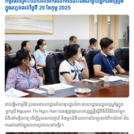
កម្មវិធីពិគ្រោះយោបល់ចែករំលែកចំណេះដឹងជាមួយអ្នកជំងឺគ្រឿង
ក្នុងរហូតដល់ថ្ងៃទី 20 ខែកុម្ភ 2025
ចាប់ផ្តើមកម្មវិធី ប្រធាននាយកដ្ឋានគិលានុបដ្ឋាយិកា នាយកដ្ឋានវេជ្ជសាស្ត្រផ្ទៃក្នុង
អ្នកស្រី Nguyen Thi Ngoc Han បានផ្សព្វផ្សាយបទប្បញ្ញត្តិស្តីពីនីតិវិធីថែទាំអ្នក
ជំងឺនៅមន្ទីរពេទ្យ ដើម្បីជួយសាច់ញាតិ និងអ្នកជំងឺយល់កាន់តែច្បាស់អំពីការថែទាំ និង
ការរស់នៅអំឡុងពេលព្យាបាលនៅមន្ទីរ។