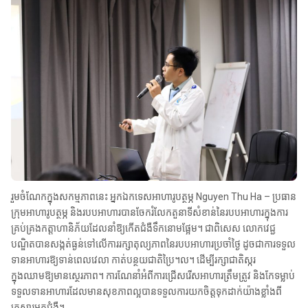
រួមចំណែកក្នុងសកម្មភាពនេះ អ្នកឯកទេសអាហារូបត្ថម្ភ Nguyen Thu Ha – ប្រធាន
ក្រុមអាហារូបត្ថម្ភ និងរបបអាហារបានចែករំលែកតួនាទីសំខាន់នៃរបបអាហារក្នុងការ
គ្រប់គ្រងកត្តាហានិភ័យដែលនាំឱ្យកើតជំងឺទឹកនោមផ្អែម។ ជាពិសេស លោកវេជ្ជ
បណ្ឌិតបានសង្កត់ធ្ងន់ទៅលើការរក្សាតុល្យភាពនៃរបបអាហារប្រចាំថ្ងៃ ដូចជាការទទួល
ទានអាហារឱ្យទាន់ពេលវេលា កាត់បន្ថយជាតិប្រៃ។ល។ ដើម្បីរក្សាជាតិស្ករ
ក្នុងឈាមឱ្យមានស្ថេរភាព។ ការណែនាំអំពីការជ្រើសរើសអាហារត្រឹមត្រូវ និងកែទម្លាប់
ទទួលទានអាហារដែលមានសុខភាពល្អបានទទួលការយកចិត្តទុកដាក់យ៉ាងខ្លាំងពី
គ្រួសារអ្នកជំងឺ។