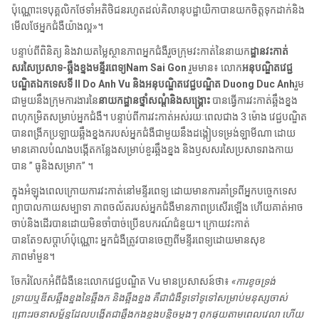
ប៉ុណ្ណោះទេបុគ្គលិកថែទាំអតិថិជនរហូតដល់គិលានុបដ្ឋាយិកាបានយកចិត្តទុកដាក់និង
មើលថែអ្នកជំងឺយ៉ាងល្អ»។
បន្ទាប់ពីពិនិត្យ និងវាយតម្លៃស្ថានភាពអ្នកជំងឺរួចក្រុមវះកាត់នៃនាយក
ដ្ឋានវះកាត់
សរសៃប្រសាទ-ឆ្អឹងខ្នងមន្ទីរពេទ្យNam Sai Gon
រួមមាន៖ លោក
អនុបណ្ឌិតវេជ្ជ
បណ្ឌិតឯកទេសទី II Do Anh Vu និងអនុបណ្ឌិតវេជ្ជបណ្ឌិត Duong Duc Anh
រួម
ជាមួយនឹងក្រុមការងារនៃ
នាយកដ្ឋានថ្នាំសណ្តំនិងសង្គ្រោះ
បានធ្វើការវះកាត់ឆ្អឹងខ្នង
ពហុកម្រិតសម្រាប់អ្នកជំងឺ។ បន្ទាប់ពីការវះកាត់អស់រយៈពេលជាង 3 ម៉ោង វេជ្ជបណ្ឌិត
បានពង្រីកប្រឡាយឆ្អឹងខ្នងករបស់អ្នកជំងឺជាមួយនឹងដង្កៀបទម្រង់ឡាមីណា ដោយ
មានគោលបំណងបង្កើតកន្លែងសម្រាប់ខួរឆ្អឹងខ្នង និងឫសសរសៃប្រសាទរាងកាយ
បាន ” ធូនិងសម្រាក” ។
ក្នុងអំឡុងពេលក្រោយការវះកាត់នៅមន្ទីរពេទ្យ ដោយមានការគាំទ្រពីអ្នកបច្ចេកទេស
ព្យាបាលកាយសម្បាទា ភាពចល័តរបស់អ្នកជំងឺមានភាពប្រសើរឡើង ហើយគាត់អាច
ចាប់និងដើរបានដោយមិនចាំបាច់ប្រើឧបករណ៍ជំនួយ។ ក្រោយវះកាត់
បានតែ១សប្តាហ៍ប៉ុណ្ណោះ អ្នកជំងឺត្រូវបានចេញពីមន្ទីរពេទ្យដោយមានសុខ
ភាពមាំមួន។
ចែករំលែកអំពីជំងឺនេះលោកវេជ្ជបណ្ឌិត Vu មានប្រសាសន៍ថា៖
«ការខូចទ្រង់
ទ្រាយឬឌីសឆ្អឹងខ្នងនៃឆ្អឹងក និងឆ្អឹងខ្នង គឺជាជំងឺទូទៅទូទៅសម្រាប់មនុស្សចាស់
ព្រោះរចនាសម្ព័ន្ធដែលបង្កើតជាឆ្អឹងកងខ្នងបន្តិចម្តងៗ ពុកផុយតាមពេលវេលា ហើយ