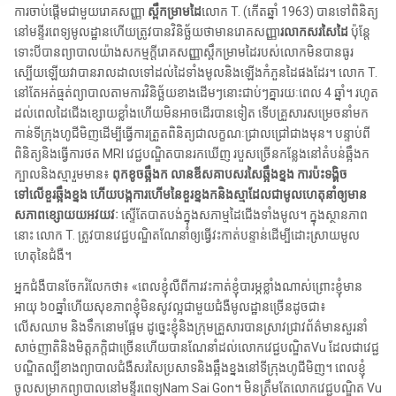
ការចាប់ផ្តើមជាមួយរោគសញ្ញា
ស្ពឹកម្រាមដៃ
លោក T. (កើតឆ្នាំ 1963) បានទៅពិនិត្យ
នៅមន្ទីរពេទ្យមូលដ្ឋានហើយត្រូវបានវិនិច្ឆ័យថាមានរោគសញ្ញា
រលាកសរសៃដៃ
ប៉ុន្តែ
ទោះបីបានព្យាបាលយ៉ាងសកម្មក្តីរោគសញ្ញាស្ពឹកម្រាមដៃរបស់លោកមិនបានធូរ
ស្បើយឡើយវាបានរាលដាលទៅដល់ដៃទាំងមូលនិងឡើងកំភួនដៃផងដែរ។ លោក T.
នៅតែអត់ធ្មត់ព្យាបាលតាមការវិនិច្ឆ័យខាងដើមៗនោះជាប់ៗគ្នារយៈពេល 4 ឆ្នាំ។ រហូត
ដល់ពេលដៃជើងខ្សោយខ្លាំងហើយមិនអាចដើរបានទៀត ទើបគ្រួសារសម្រេចនាំមក
កាន់ទីក្រុងហូជីមិញដើម្បីធ្វើការត្រួតពិនិត្យជាលក្ខណៈជ្រាលជ្រៅជាងមុន។ បន្ទាប់ពី
ពិនិត្យនិងធ្វើការថត MRI វេជ្ជបណ្ឌិតបានរកឃើញ របួសច្រើនកន្លែងនៅតំបន់ឆ្អឹងក
ក្បាលនិងស្មារួមមាន៖
ពុកខូចឆ្អឹងក លានឌីសគាបសរសៃឆ្អឹងខ្នង ការប៉ះទង្គិច
ទៅលើខួរឆ្អឹងខ្នង ហើយបង្កការហើមនៃខួរខ្នងកនិងស្មាដែលជាមូលហេតុនាំឲ្យមាន
សភាពខ្សោយយអវយវៈ
ស្ទើតែបាតបង់ក្នុងសភាម្មដៃជើងទាំងមូល។ ក្នុងស្ថានភាព
នោះ លោក T. ត្រូវបានវេជ្ជបណ្ឌិតណែនាំឲ្យធ្វើវះកាត់បន្ទាន់ដើម្បីដោះស្រាយមូល
ហេតុនៃជំងឺ។
អ្នកជំងឺបានចែករំលែកថា៖ «ពេលខ្ញុំលឺពីការវះកាត់ខ្ញុំបារម្ភខ្លាំងណាស់ព្រោះខ្ញុំមាន
អាយុ ៦០ឆ្នាំហើយសុខភាពខ្ញុំមិនសូវល្អជាមួយជំងឺមូលដ្ឋានច្រើនដូចជា៖
លើសឈាម និងទឹកនោមផ្អែម ដូច្នេះខ្ញុំនិងក្រុមគ្រួសារបានស្រាវជ្រាវព័ត៌មានសួរនាំ
សាច់ញាតិនិងមិត្តភក្តិជាច្រើនហើយបានណែនាំដល់លោកវេជ្ជបណ្ឌិតVu ដែលជាវេជ្ជ
បណ្ឌិតល្បីខាងព្យាបាលជំងឺសរសៃប្រសាទនិងឆ្អឹងខ្នងនៅទីក្រុងហូជីមិញ។ ពេលខ្ញុំ
ចូលសម្រាកព្យាបាលនៅមន្ទីរពេទ្យNam Sai Gon។ មិនត្រឹមតែលោកវេជ្ជបណ្ឌិត Vu