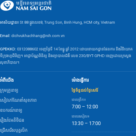
អាស័យដ្ឋាន៖
St 88 ផ្លូវលេខ8, Trung Son, Binh Hung, HCM city, Vietnam
Email:
dichvukhachhang@nih.com.vn
GPĐKKD:
0312088602 ចេញថ្ងៃទី 14 ខែធ្នូ ឆ្នាំ 2012 ដោយនាយកដ្ឋានផែនការ និងវិនិយោគ
ទីក្រុងហូជីមិញ។ អាជ្ញាប័ណ្ណពិនិត្យ និងព្យាបាលជំងឺ លេខ 230/BYT-GPHD ចេញដោយក្រសួង
សុខាភិបាល។
អំពីយើង
ម៉ោងធ្វើការ
ក្រុមគ្រូពេទ្យ
ថ្ងៃច័ន្ទដល់ថ្ងៃសៅរ៍
ពេលព្រឹក៖
សៀវភៅណែនាំសុខភាព
7:00 – 12:00
ឧបករណ៍ពេទ្យ
ពេលរសៀល៖
រឿងរ៉ាវអតិថិជន
13:30 – 17:00
ជ្រើសរើសបុគ្គលិក