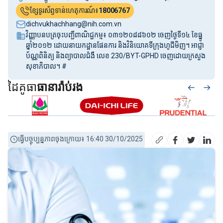
ខ្សែទូរស័ព្ទទាន់ហេតុការណ៍៖
18006767
dichvukhachhang@nih.com.vn
វិញ្ញាបនបត្រចុះបញ្ជីពាណិជ្ជកម្ម៖ ០៣១២០៨៨៦០២ ចេញថ្ងៃទី១៤ ខែធ្នូ
ឆ្នាំ២០១២ ដោយនាយកដ្ឋានផែនការ និងវិនិយោគទីក្រុងហូជីមិញ។ អាជ្ញា
ប័ណ្ណពិនិត្យ និងព្យាបាលជំងឺ លេខ 230/BYT-GPHD ចេញដោយក្រសួង
សុខាភិបាល។ #
ដៃគូធា
ធានារ៉ាប់រង
ធ្វើបច្ចុប្បន្នភាពចុងក្រោយ៖ 16:40 30/10/2025