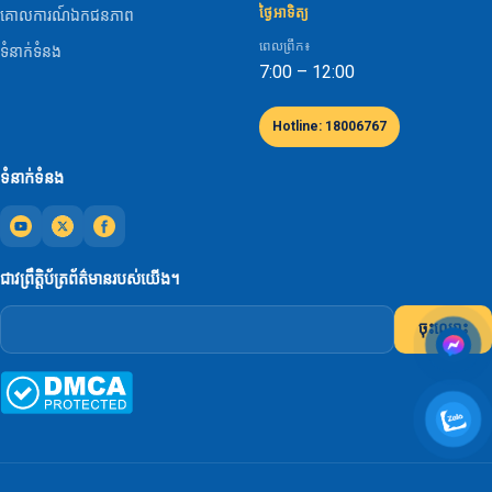
ថ្ងៃអាទិត្យ
គោលការណ៍ឯកជនភាព
ពេលព្រឹក៖
ទំនាក់ទំនង
7:00 – 12:00
Hotline: 18006767
ទំនាក់ទំនង
ជាវព្រឹត្តិប័ត្រព័ត៌មានរបស់យើង។
ចុះឈ្មោះ