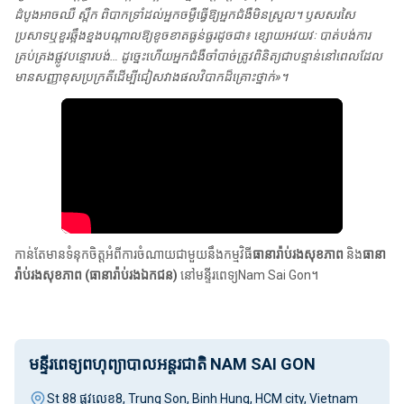
ដំបូងអាចឈឺ ស្ពឹក ពិបាកទ្រាំដល់អ្នកចម្ងឺធ្វើឱ្យអ្នកជំងឺមិនស្រួល។ ឫសសរសៃ
ប្រសាទឬខួរឆ្អឹងខ្នងបណ្តាលឱ្យខូចខាតធ្ងន់ធ្ងរដូចជា៖ ខ្សោយអវយវៈ បាត់បង់ការ
គ្រប់គ្រងផ្លូវបន្ទោរបង់… ដូច្នេះហើយអ្នកជំងឺចាំបាច់ត្រូវពិនិត្យជាបន្ទាន់នៅពេលដែល
មានសញ្ញាខុសប្រក្រតីដើម្បីជៀសវាងផលវិបាកដ៏គ្រោះថ្នាក់»។
កាន់តែមានទំនុកចិត្តអំពីការចំណាយជាមួយនឹងកម្មវិធី
ធានារ៉ាប់រងសុខភាព
និង
ធានា
រ៉ាប់រងសុខភាព (ធានារ៉ាប់រងឯកជន)
នៅមន្ទីរពេទ្យNam Sai Gon។
មន្ទីរពេទ្យពហុព្យាបាលអន្តរជាតិ NAM SAI GON
St 88 ផ្លូវលេខ8, Trung Son, Binh Hung, HCM city, Vietnam