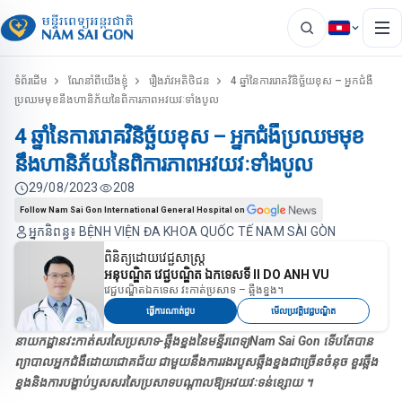
ទំព័រដើម
ណែនាំពីយើងខ្ញុំ
រឿងរ៉ាវអតិថិជន
4 ឆ្នាំនៃការរោគវិនិច្ឆ័យខុស – អ្នកជំងឺ
ប្រឈមមុខនឹងហានិភ័យនៃពិការភាពអវយវៈទាំងបូល
4 ឆ្នាំនៃការរោគវិនិច្ឆ័យខុស – អ្នកជំងឺប្រឈមមុខ
នឹងហានិភ័យនៃពិការភាពអវយវៈទាំងបូល
29/08/2023
208
Follow Nam Sai Gon International General Hospital on
អ្នកនិពន្ធ៖ BỆNH VIỆN ĐA KHOA QUỐC TẾ NAM SÀI GÒN
ពិនិត្យដោយវេជ្ជសាស្ត្រ
អនុបណ្ឌិត វេជ្ជបណ្ឌិត ឯកទេសទី II DO ANH VU
វេជ្ជបណ្ឌិតឯកទេស វះកាត់ប្រសាទ – ឆ្អឹងខ្នង។
ធ្វើការណាត់ជួប
មើលប្រវត្តិវេជ្ជបណ្ឌិត
នាយកដ្ឋានវះកាត់សរសៃប្រសាទ-ឆ្អឹងខ្នងនៃមន្ទីរពេទ្យNam Sai Gon ទើបតែបាន
ព្យាបាលអ្នកជំងឺដោយជោគជ័យ ជាមួយនឹងការរងរបួសឆ្អឹងខ្នងជាច្រើនចំនុច ខួរឆ្អឹង
ខ្នងនិងការបង្ហាប់ឫសសរសៃប្រសាទបណ្តាលឱ្យអវយវៈទន់ខ្សោយ ។