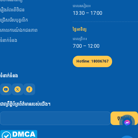
ពេលរសៀល៖
រឿងរ៉ាវអតិថិជន
13:30 – 17:00
ជ្រើសរើសបុគ្គលិក
ថ្ងៃអាទិត្យ
គោលការណ៍ឯកជនភាព
ពេលព្រឹក៖
ទំនាក់ទំនង
7:00 – 12:00
Hotline: 18006767
ទំនាក់ទំនង
ជាវព្រឹត្តិប័ត្រព័ត៌មានរបស់យើង។
ចុះឈ្មោះ