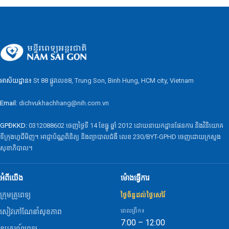
អាស័យដ្ឋាន៖
St 88 ផ្លូវលេខ8, Trung Son, Binh Hung, HCM city, Vietnam
Email:
dichvukhachhang@nih.com.vn
GPĐKKD:
0312088602 ចេញថ្ងៃទី 14 ខែធ្នូ ឆ្នាំ 2012 ដោយនាយកដ្ឋានផែនការ និងវិនិយោគ
ទីក្រុងហូជីមិញ។ អាជ្ញាប័ណ្ណពិនិត្យ និងព្យាបាលជំងឺ លេខ 230/BYT-GPHD ចេញដោយក្រសួង
សុខាភិបាល។
អំពីយើង
ម៉ោងធ្វើការ
ក្រុមគ្រូពេទ្យ
ថ្ងៃច័ន្ទដល់ថ្ងៃសៅរ៍
ពេលព្រឹក៖
សៀវភៅណែនាំសុខភាព
7:00 – 12:00
ឧបករណ៍ពេទ្យ