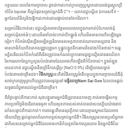
បន្ថយរយៈពេលនៃការព្យាបាល ដូចជាការវះកាត់ក្រពេញប្រូស្តាតដោយអង់ដូរស្កូបប្រើ
កាំបិត bipolar គឺល្អបំផុតសម្រាប់អ្នកជំងឺ C”។ – លោកវេជ្ជបណ្ឌិត ឯកទេសទី II –
អ្នកដែលពិនិត្យនិងធ្វើការវះកាត់ដោយផ្ទាល់បានចែករំលែក។
សម្រាប់វិធីវះកាត់នេះ វេជ្ជបណ្ឌិតអាចបន្ថែមពេលវេលាក្នុងការកាត់បំបែកសាច់ដុំ
សម្រាប់ដុំសាច់ធំៗ ដោយមិនចាំបាច់វះកាត់បើកផ្លូវធំ ហើយមិនមានការកើតឡើងម្តង
ទៀត។ កំបិតម៉ាស៊ីនភ្លើងអេឡិចត្រូនិចមានសមត្ថភាពខាត់ឈាមបានល្អជាង និង
មានហានិភ័យកើតរោគសញ្ញាបង្រួមក ឬផ្លូវបង្អួតទឺកនោមតិចជាងកំបិនចាស់។ ចរន្ត
អគ្គិសនីរបស់កំបិតកំដៅពីរទិសត្រូវបានកំណត់ប្លោកនោមដូច្នេះជៀសវាងផលវិបាក
នៃការរលាកស្បែកឬរបួសបំពង់នោមដែលអាចកើតឡើងពីកំបិតចាស់។ ក្នុងអំឡុង
ពេលវះកាត់ វេជ្ជបណ្ឌិតនឹងប្រើទឹកសេរ៉ូប្រៃ (NaCl 0.9%) ដើម្បីលាងសម្អាត់
បំពង់នោមជាច្រើនដង។
វិធីសាស្រ្ត
នេះគឺជាវិធីសាស្រ្តទំនើបមួយក្នុងការព្យាបាលជំងឺដុំ
សាច់ក្រពេញមូត្រហើយត្រូវបានអនុវត្តនៅ
មន្ទីរពេទ្យNam Sai Gon
ដែលបានផ្តល់
លទ្ធផលវិជ្ជមានដល់អ្នកជំងឺជាច្រើន។
ពីរថ្ងៃបន្ទាប់ពីការវះកាត់ សុងបង្ហូនោមអ្នកជំងឺត្រូវបានដកចេញ គាត់អាចធ្វើសកម្ម
ភាពប្រចាំថ្ងៃនិងដើរបានធម្មតា ហើយសុខភាពរបស់គាត់បានជាសះស្បើយយ៉ាងឆាប់
រហ័សបន្ទាប់ពីការវះកាត់។ ការថតឆ្លុះគឺមានសុវត្ថិភាព ដោយគ្មានស្នាមវះដែលអាច
មើលឃើញ ផ្តល់នូវសោភ័ណភាពខ្ពស់សម្រាប់អ្នកជំងឺ។ វិធីសាស្ត្រនេះមានប្រសិទ្ធភាព
ជាពិសេសសម្រាប់អ្នកជំងឺដែលមានហានិភ័យខ្ពស់នៃការហូរឈាម និងអ្នកជំងឺវ័យ