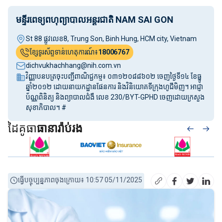
មន្ទីរពេទ្យពហុព្យាបាលអន្តរជាតិ NAM SAI GON
St 88 ផ្លូវលេខ8, Trung Son, Binh Hung, HCM city, Vietnam
ខ្សែទូរស័ព្ទទាន់ហេតុការណ៍៖
18006767
dichvukhachhang@nih.com.vn
វិញ្ញាបនបត្រចុះបញ្ជីពាណិជ្ជកម្ម៖ ០៣១២០៨៨៦០២ ចេញថ្ងៃទី១៤ ខែធ្នូ
ឆ្នាំ២០១២ ដោយនាយកដ្ឋានផែនការ និងវិនិយោគទីក្រុងហូជីមិញ។ អាជ្ញា
ប័ណ្ណពិនិត្យ និងព្យាបាលជំងឺ លេខ 230/BYT-GPHD ចេញដោយក្រសួង
សុខាភិបាល។ #
ដៃគូធា
ធានារ៉ាប់រង
ធ្វើបច្ចុប្បន្នភាពចុងក្រោយ៖ 10:57 05/11/2025