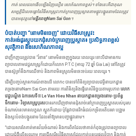
កាត់ ពេលវេលាងើបឡើងវិញលឿន សោភ័ណភាពខ្ពស់។ ទាំងនេះគឺជាគុណ
សម្បត្តិដ៏លេចធ្លោនៃវិធីសាស្ត្រវះកាត់ក្រពេញប្រូស្តាតតាមផ្លូវបង្ហូរនោមដែលត្រូវ
បានអនុវត្តនៅ
មន្ទីរពេទ្យNam Sai Gon
។
បំបាត់បញ្ហា “នោមមិនចេញ” ដោយវិធីសាស្ត្រវះ
កាត់អង់ដូរស្កូបយកដុំសាច់ក្រពេញប្រូស្តាត៖ ប្រសិទ្ធភាពខ្ពស់
សុវត្ថិភាព និងសោភ័ណភាពល្អ
ជាញឹកញយត្រូវបាន “រំខាន” នោមមិនចេញក្នុងរយៈពេលយូរ ទោះបីជាមានការ
ព្យាបាលតាមវេជ្ជសាស្រ្ដក៏ដោយក៏លោក P.T.C (អាយុ 72 ឆ្នាំ Gia Lai) នៅតែត្រូវ
បានស៊ូទ្រាំនឹងការឈឺចាប់ និងភាពមិនស្រួលមិនចេះចប់រយៈពេលយូរ ។
ដើម្បីបញ្ចប់ស្ថានការណ៍ខាងលើ លោកc បានទៅពិនិត្យព្យាបាលជម្ងឺនាយកដ្ឋាន
តម្រងនោមNam Sai Gon តាមរយៈការពិនិត្យនិងធ្វើរោគវិនិច្ឆយតាមរូបភាព
លោក
វេជ្ជបណ្ឌិត ឯកទេសទី II Le Van Hieu Nhan នាយកដ្ឋានតម្រងនោម-ប្រព័ន្ធ
ទឹកនោម- វិទ្យាសាស្ត្របុរស
បានរកឃើញថាមានដុំសាច់នៅក្រពេញប្រូស្តាតរបស់បុរស
ចំណាស់នេះមានលក្ខណៈស្លូតក៏ដោយ ប៉ុន្តែវាបានរីកធំដល់កម្រិតអតិបរមា បង្រួម
និងស្ទះបំពង់បង្ហួរនោម ដែលនាំឱ្យមានបញ្ហាផ្លូវនោម។
“ដោយសារតែគាត់មានវ័យចំណាស់ និងការពិតដែលថាគាត់កំពុងត្រូវបានព្យាបាល
ដោយជំងឺលើសឈាម ការជ្រើសរើសវិធីសាស្ត្រដែលកាត់បន្ថយផលវិបាក និងកាត់