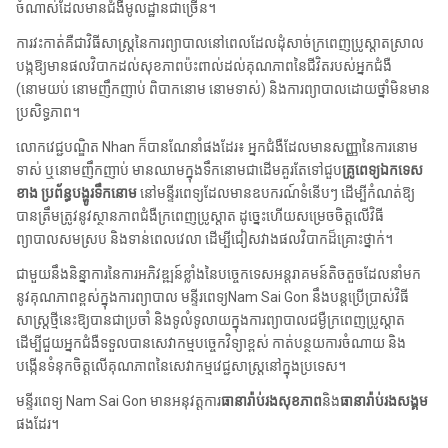
ចំណាស់ដែលមានជំងឺមូលដ្ឋានជាច្រើន។
ការវះកាត់គឺជាវិធីសាស្រ្តនៃការព្យាបាលនៅពេលដែលដុំសាច់ក្រពេញប្រូស្តាតស្រាល
បង្កឱ្យមានផលវិបាកដល់សុខភាពប៉ះពាល់ដល់គុណភាពនៃជីវិតរបស់អ្នកជំងឺ
(នោមយប់ នោមញឹកញាប់ ពិបាកនោម នោមទាស់) និងការព្យាបាលដោយថ្នាំមិនមាន
ប្រសិទ្ធភាព។
លោកវេជ្ជបណ្ឌិត Nhan ក៏បានណែនាំផងដែរ៖ អ្នកជំងឺដែលមានសញ្ញានៃការនោម
ទាស់ ឬនោមញឹកញាប់ មានឈាមក្នុងទឹកនោមជាដើមគួរតែទៅជួប
គ្រូពេទ្យឯកទេស
ខាង ប្រព័ន្ធបង្ហូរទឹកនោម
នៅមន្ទីរពេទ្យដែលមានឧបករណ៍ទំនើបៗ ដើម្បីកំណត់ឱ្យ
បានត្រឹមត្រូវនូវស្ថានភាពជំងឺក្រពេញប្រូស្តាត ដូច្នេះហើយសម្រេចចិត្តលើវិធី
ព្យាបាលសមស្រប និងទាន់ពេលវេលា ដើម្បីជៀសវាងផលវិបាកដ៏គ្រោះថ្នាក់។
ជាមួយនឹងនិន្នាការនៃការអភិវឌ្ឍន៍ខ្លាំងនៃបច្ចេកទេសអន្តរាគមន៍តិចតួចដែលនាំមក
នូវគុណភាពខ្ពស់ក្នុងការព្យាបាល មន្ទីរពេទ្យNam Sai Gon នឹងបន្តប្រើប្រាស់វិធី
សាស្រ្តថ្មីនេះឱ្យបានជាប្រចាំ និងទូលំទូលាយក្នុងការព្យាបាលជម្ងឺក្រពេញប្រូស្តាត
ដើម្បីជួយអ្នកជំងឺទទួលបានសេវាកម្មបច្ចេកវិទ្យាខ្ពស់ កាត់បន្ថយការចំណាយ និង
បង្កើនទំនុកចិត្តលើគុណភាពនៃសេវាកម្មវេជ្ជសាស្ត្រនៅក្នុងប្រទេស។
មន្ទីរពេទ្យ Nam Sai Gon មានអនុវត្តការ
ធានារ៉ាប់រងសុខភាព
និង
ធានារ៉ាប់រងសង្គម
ផងដែរ។