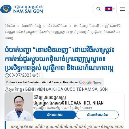
ទំព័រដើម
ណែនាំពីយើងខ្ញុំ
រឿងរ៉ាវអតិថិជន
បំបាត់បញ្ហា “នោមមិនចេញ” ដោយវិធី
សាស្ត្រវះកាត់អង់ដូរស្កូបយកដុំសាច់ក្រពេញប្រូស្តាត៖ ប្រសិទ្ធភាពខ្ពស់ សុវត្ថិភាព និងសោភ័ណ
ភាពល្អ
បំបាត់បញ្ហា “នោមមិនចេញ” ដោយវិធីសាស្ត្រវះ
កាត់អង់ដូរស្កូបយកដុំសាច់ក្រពេញប្រូស្តាត៖
ប្រសិទ្ធភាពខ្ពស់ សុវត្ថិភាព និងសោភ័ណភាពល្អ
03/07/2023
511
Follow Nam Sai Gon International General Hospital on
អ្នកនិពន្ធ៖ BỆNH VIỆN ĐA KHOA QUỐC TẾ NAM SÀI GÒN
ពិនិត្យដោយវេជ្ជសាស្ត្រ
វេជ្ជបណ្ឌិត​​ ឯកទេសទី II LE VAN HIEU NHAN
វេជ្ជបណ្ឌិតឯកទេសផ្នែក វះកាត់ប្រព័ន្ធទឹកនោម។
ធ្វើការណាត់ជួប
មើលប្រវត្តិវេជ្ជបណ្ឌិត
រាតត្បាតតិចតួច ឈឺតិច គ្មានហានិភ័យនៃផលវិបាកអំឡុងពេល និងក្រោយការវះ