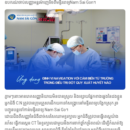
ឧបករណ៍ចាប់សញ្ញាអន្តរម៉ាញេទិចពីមន្ទីរពេទ្យNam Sai Gon។
ភ្លាមៗ​នោះ​មាន​រោគសញ្ញា​និយាយ​មិន​បាន​ស្រួល និង​ខ្សោយ​ផ្នែក​ខាងឆ្វេង​នៃ​ដងខ្លួន
អ្នកជំងឺ C.N ត្រូវបាន​ក្រុមគ្រួសារ​ដឹក​យកទៅ​សង្គ្រោះ​នៅ​មន្ទីរពេទ្យបង្អែក​ស្រុក រួច​
បញ្ជូន​បន្ត​ទៅកាន់​មន្ទីរពេទ្យ Nam Sai Go។
ដោយដឹងពីសញ្ញានៃជំងឺដាច់សរសៃឈាមខួរក្បាល អ្នកជំងឺត្រូវបានធ្វើតេស្តយ៉ាង
រហ័ស ធ្វើការស្កេន CT នៃខួរក្បាលជាមួយនឹងការចាក់ថ្នាំកម្រិតពណ៌ ដើម្បីកំណត់ឱ្យ
បានត្រឹមត្រូវនូវមូលហេតុ ស្ថានភាពជំងឺ ទីតាំងនៃដំបៅ។ល។ អ្នកជំងឺត្រូវបានគេធ្វើ