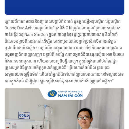
ក្រោយពីការតាមដាននិងព្យាបាលបន្ទាប់ពីវះកាត់ ជូនអ្នកជម្ងឺអនុបណ្ឌិត វេជ្ជបណ្ឌិត
Duong Duc Anh បានប្រាប់ថា៖“អ្នកជំងឺ C.N ត្រូវបានបញ្ជូនពីប្រទេសកម្ពុជាមក
កាន់មន្ទីរពេទ្យNam Sai Gon ក្នុងសភាពធ្ងន់ធ្ងរ ដូច្នេះត្រូវការតាមដាន និងថែទាំ
ពិសេសបន្ទាប់ពីការវះកាត់ ដើម្បីអាចដោះស្រាយជាបន្ទាន់ប្រសិនបើមានអាឡែត
ឬផលវិបាកកើតឡើង។ បន្ទាប់ពីការបង្ហូរឈាមរយៈពេល ៤ថ្ងៃ កំណកឈាមត្រូវបាន
បង្ហូរចេញជិតពេញលេញ។ បន្ទាប់ពី ១០ថ្ងៃ សភាពអ្នកជំងឺបានធូរស្បើយ អាចនិយាយ
និងទាក់ទងធម្មតាបាន ហើយអាចចេញពីមន្ទីរពេទ្យ។ ក្នុងអំឡុងពេលថែទាំនៅផ្ទះ
គ្រួសារអ្នកជំងឺត្រូវយកចិត្តទុកដាក់ឲ្យអ្នកជំងឺ ប្រើអាហារតិចអំបិល គ្រប់គ្រង
សម្ពាធឈាមឲ្យម៉ឹងម៉ាត់ ហើយ នាំអ្នកជំងឺទៅហាត់ព្យាបាលរាងកាយ នៅមណ្ឌលសុខ
ភាពក្នុងតំបន់ ដើម្បីជួយ ស្ដារកម្លាំងសាច់ដុំភាគខាងបាត់បង់ ឲ្យប្រសើរឡើង។”