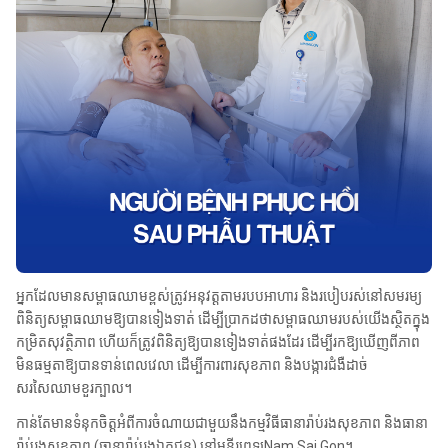
អ្នកដែលមានសម្ពាធឈាមខ្ពស់ត្រូវអនុវត្តតាមរបបអាហារ និងរបៀបរស់នៅសមរម្យ
ពិនិត្យសម្ពាធឈាមឱ្យបានទៀងទាត់ ដើម្បីប្រាកដថាសម្ពាធឈាមរបស់យើងស្ថិតក្នុង
កម្រិតសុវត្ថិភាព ហើយក៏ត្រូវពិនិត្យឱ្យបានទៀងទាត់ផងដែរ ដើម្បីរកឱ្យឃើញពីភាព
មិនធម្មតាឱ្យបានទាន់ពេលវេលា ដើម្បីការពារសុខភាព និងបង្ការជំងឺដាច់
សរសៃឈាមខួរក្បាល។
កាន់តែមានទំនុកចិត្តអំពីការចំណាយជាមួយនឹងកម្មវិធីធានារ៉ាប់រងសុខភាព និងធានា
រ៉ាប់រងសុខភាព (ធានារ៉ាប់រងឯកជន) នៅមន្ទីរពេទ្យNam Sai Gon។