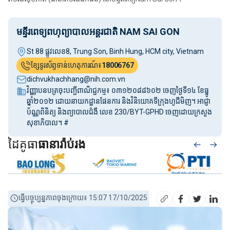
មន្ទីរពេទ្យពហុព្យាបាលអន្តរជាតិ NAM SAI GON
St 88 ផ្លូវលេខ8, Trung Son, Binh Hung, HCM city, Vietnam
ខ្សែទូរស័ព្ទទាន់ហេតុការណ៍៖
18006767
dichvukhachhang@nih.com.vn
វិញ្ញាបនបត្រចុះបញ្ជីពាណិជ្ជកម្ម៖ ០៣១២០៨៨៦០២ ចេញថ្ងៃទី១៤ ខែធ្នូ
ឆ្នាំ២០១២ ដោយនាយកដ្ឋានផែនការ និងវិនិយោគទីក្រុងហូជីមិញ។ អាជ្ញា
ប័ណ្ណពិនិត្យ និងព្យាបាលជំងឺ លេខ 230/BYT-GPHD ចេញដោយក្រសួង
សុខាភិបាល។ #
ដៃគូធា
ធានារ៉ាប់រង
ធ្វើបច្ចុប្បន្នភាពចុងក្រោយ៖ 15:07 17/10/2025