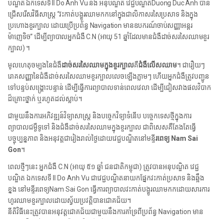
បណ្ឌិត ឯកទេសទី II Do Anh Vu និង អនុបណ្ឌិត វេជ្ជបណ្ឌិតDuong Duc Anh បាន
ជ្រើសរើសវិធីសាស្រ្ត “វះកាត់បង្ហូរឈាមកកនៅក្នុងជាលិកាសរសៃប្រសាទ និងក្នុង
ប្រហោងខួរក្បាល ដោយប្រើប្រព័ន្ធ Navigation មានឧបករណ៍ចាប់សញ្ញាអន្តរ
ម៉ាញេទិច” ដើម្បីព្យាបាលអ្នកជំងឺ C.N (អាយុ 51 ឆ្នាំដែលមានជំងឺដាច់សរសៃឈាមខួរ
ក្បាល) ។
មូលហេតុចម្បងនៃជំងឺ
ដាច់សរសៃឈាមក្នុងខួរក្បាល
គឺ
ជំងឺលើសឈាម
។ ជារឿយៗ
រោគសញ្ញានៃជំងឺដាច់សរសៃឈាមខួរក្បាលលេចឡើងភ្លាមៗ ហើយអ្នកជំងឺត្រូវបញ្ជូន
ទៅបន្ទប់សង្គ្រោះបន្ទាន់ ដើម្បីធ្វើការព្យាបាលទាន់ពេលវេលា ដើម្បីជៀសវាងផលវិបាក
ដ៏គ្រោះថ្នាក់ ឬរហូតដល់ស្លាប់។
ជាមួយនឹងការអភិវឌ្ឍន៍វិទ្យាសាស្ត្រ និងបច្ចេកវិទ្យាទំនើប បច្ចេកទេសថ្មីក្នុងការ
ព្យាបាលជម្ងឺទូទៅ និងជំងឺដាច់សរសៃឈាមក្នុងខួរក្បាល ជាពិសេសគឺតែងតែធ្វើ
បច្ចុប្បន្នភាព និងអនុវត្តជារៀងរាល់ថ្ងៃដោយវេជ្ជបណ្ឌិតនៅមន្ទី
រពេទ្យ Nam Sai
Gon
។
ពេលថ្មីៗនេះ អ្នកជំងឺ C.N (អាយុ ៥១ ឆ្នាំ ជនជាតិកម្ពុជា) ត្រូវបានអនុបណ្ឌិត វេជ្ជ
បណ្ឌិត ឯកទេសទី II Do Anh Vu ជាវេជ្ជបណ្ឌិតនាយកផ្នែកវះកាត់ប្រសាទ និងឆ្អឹង
ខ្នង នៅមន្ទីរពេទ្យNam Sai Gon ធ្វើការព្យាបាលវះកាត់បង្ហូរឈាមកកដោយសារការ
ហូរឈាមខួរក្បាលដោយស្វ័យប្រវត្តិបានជោគជ័យ។
នីតិវិធីនេះត្រូវបានអនុវត្តជោគជ័យជាមួយនឹងការគាំទ្រពីប្រព័ន្ធ Navigation មាន