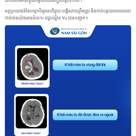
ដោយសារមានវត្ថុណាមួយបាំងនៅក្នុងបន្ទប់វះកាត់។
អត្ថប្រយោជន៍នៃបច្ចេកវិទ្យានេះគឺជួយ បង្កើនភាពត្រឹមត្រូវ និងកាត់បន្ថយពេលវេលាវះ
កាត់បានយ៉ាងមានន័យ។» វេជ្ជបណ្ឌិត Vu បានបញ្ជាក់។