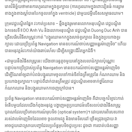
រោគវិនិច្ឆ័យថាមានការហូរឈាមក្នុងខួរក្បាល (ការហូរឈាមក្នុងពោះវៀនធំ កន្សោម
ខាងក្នុងខាងស្តាំបានបែកចូលទៅក្នុង ventricle) ជាមួយជម្ងឺលើសសម្ពាធឈាម។
ក្រុមវេជ្ជបណ្ឌិតផ្នែក វះកាត់ប្រសាទ – ឆ្អឹងខ្នងរួមមានលោកអនុបណ្ឌិត វេជ្ជបណ្ឌិត
ឯកទេសទី II DO Anh Vu និងលោកអនុបណ្ឌិត វេជ្ជបណ្ឌិត Duong Duc Anh បាន
ជ្រើសរើសវិធីសាស្រ្តវះកាត់ “បង្ហូរឈាមកកក្នុងសាច់ខួរក្បាល និងក្នុងប្រហោងខួរ
ក្បាល ដោយប្រើប្រព័ន្ធ Navigation មានឧបករណ៍ចាប់សញ្ញាអន្តរម៉ាញេទិច” ហើយ
បានអនុវត្តន៍វះកាត់យ៉ាងឆាប់រហ័ស ដើម្បីសង្គ្រោះជីវិតអ្នកជំងឺ។
«ជាមួយនឹងវិធីសាស្រ្តនេះ យើងចោះរន្ធតូចមួយនៅក្នុងលលាដ៍ក្បាលប៉ុណ្ណោះ
បន្ទាប់មកប្រើប្រាស់ប្រព័ន្ធ Navigation មានឧបករណ៍ចាប់សញ្ញាអន្តរម៉ាញេទិច
ដើម្បីណែនាំឲ្យដាក់បំពង់បង្ហូរឈាមចូលទៅកាន់ទីតាំងត្រឹមត្រូវនៃ កំណកឈាម និង
ប្រហោងខួរក្បាល។ បន្ទាប់ពីដាក់បានត្រឹមត្រូវ វេជ្ជបណ្ឌិតអាចចាក់ថ្នាំរំលាយ
កំណកឈាម និងបង្ហូរឈាមកកចេញក្រៅបាន។
ប្រព័ន្ធ Navigation មានឧបករណ៍ចាប់សញ្ញាអន្តរម៉ាញេទិច គឺជាបច្ចេកវិទ្យាវះកាត់
ទំនើបមួយដែលយើងកំពុងអនុវត្ត បង្ហាញអត្ថប្រយោជន៍លើសលប់ជាងវិធីសាស្រ្ត
បុរាណដែលប្រើគោលការណ៍អុបទិច (optical system)។ ដោយសារពិសេសភាព
របស់វាលម៉ាញេទិចដែលអាច ចូលតាមវត្ថុ និងមានទិសដៅ ច្រើនជ្រុងជ្រោយ វា
អាចជួយដោះស្រាយបញ្ហាដែលប្រព័ន្ធអុបទិចជួបប្រទះ ដូចជា ការបាត់បង់សញ្ញា