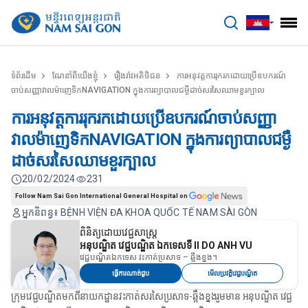
benhviennamsaigon.com
ទំព័រដើម
ណែនាំពីយើងខ្ញុំ
រឿងរ៉ាវអតិថិជន
ការអនុវត្តការរុករកដោយប្រើឧបករណ៍
ចាប់សញ្ញាវាលម៉ាញេទិកNAVIGATION ក្នុងការព្យាបាលជម្ងឺដាច់សរសៃឈាមខួរក្បាល
ការអនុវត្តការរុករកដោយប្រើឧបករណ៍ចាប់សញ្ញា
វាលម៉ាញេទិកNAVIGATION ក្នុងការព្យាបាលជម្ងឺ
ដាច់សរសៃឈាមខួរក្បាល
20/02/2024
231
Follow Nam Sai Gon International General Hospital on
អ្នកនិពន្ធ៖ BỆNH VIỆN ĐA KHOA QUỐC TẾ NAM SÀI GÒN
ពិនិត្យដោយវេជ្ជសាស្ត្រ
អនុបណ្ឌិត វេជ្ជបណ្ឌិត ឯកទេសទី II DO ANH VU
វេជ្ជបណ្ឌិតឯកទេស វះកាត់ប្រសាទ – ឆ្អឹងខ្នង។
ធ្វើការណាត់ជួប
មើលប្រវត្តិវេជ្ជបណ្ឌិត
ក្រុមវេជ្ជបណ្ឌិតមកពីនាយកដ្ឋានវះកាត់សរសៃប្រសាទ-ឆ្អឹងខ្នងរួមមាន អនុបណ្ឌិត វេជ្ជ