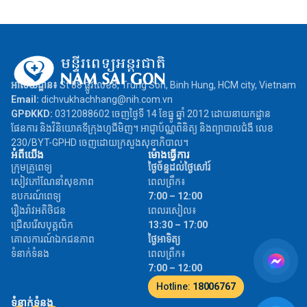
អាស័យដ្ឋាន៖
St 88 ផ្លូវលេខ8, Trung Son, Binh Hung, HCM city, Vietnam
Email:
dichvukhachhang@nih.com.vn
GPĐKKD:
0312088602 ចេញថ្ងៃទី 14 ខែធ្នូ ឆ្នាំ 2012 ដោយនាយកដ្ឋាន
ផែនការ និងវិនិយោគទីក្រុងហូជីមិញ។ អាជ្ញាប័ណ្ណពិនិត្យ និងព្យាបាលជំងឺ លេខ
230/BYT-GPHD ចេញដោយក្រសួងសុខាភិបាល។
អំពីយើង
ម៉ោងធ្វើការ
ក្រុមគ្រូពេទ្យ
ថ្ងៃច័ន្ទដល់ថ្ងៃសៅរ៍
សៀវភៅណែនាំសុខភាព
ពេលព្រឹក៖
ឧបករណ៍ពេទ្យ
7:00 – 12:00
រឿងរ៉ាវអតិថិជន
ពេលរសៀល៖
ជ្រើសរើសបុគ្គលិក
13:30 – 17:00
គោលការណ៍ឯកជនភាព
ថ្ងៃអាទិត្យ
ទំនាក់ទំនង
ពេលព្រឹក៖
7:00 – 12:00
Hotline:
18006767
ទំនាក់ទំនង