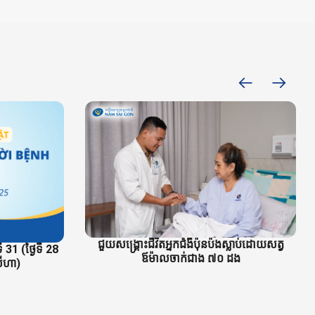
ជួយសង្គ្រោះជីវិតអ្នកជំងឺប៉ុនប៉ងស្លាប់ដោយសត្វ
ី 31 (ថ្ងៃទី 28
ឪម៉ាលចាក់ជាង ៧០ ដង
សីហា)