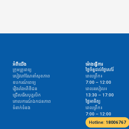
អំពីយើង
ម៉ោងធ្វើការ
ក្រុមគ្រូពេទ្យ
ថ្ងៃច័ន្ទដល់ថ្ងៃសៅរ៍
សៀវភៅណែនាំសុខភាព
ពេលព្រឹក៖
ឧបករណ៍ពេទ្យ
7:00 – 12:00
រឿងរ៉ាវអតិថិជន
ពេលរសៀល៖
ជ្រើសរើសបុគ្គលិក
13:30 – 17:00
គោលការណ៍ឯកជនភាព
ថ្ងៃអាទិត្យ
ទំនាក់ទំនង
ពេលព្រឹក៖
7:00 – 12:00
Hotline:
18006767