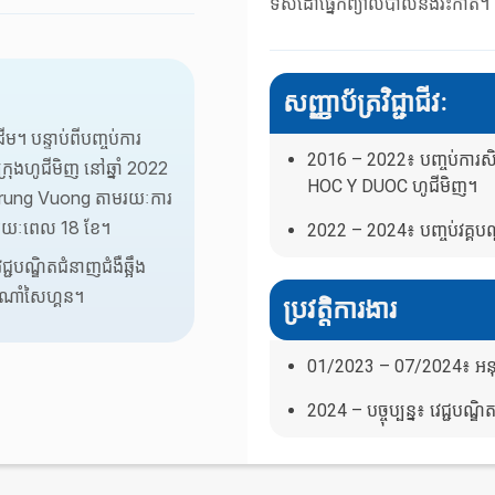
ទិសដៅផ្នែកព្យាលបាលនឹងវះកាត់។
សញ្ញាប័ត្រវិជ្ជាជីវៈ
ម។ បន្ទាប់ពីបញ្ចប់ការ
2016 – 2022៖ បញ្ចប់ការសិក
រុងហូជីមិញ នៅឆ្នាំ 2022
HOC Y DUOC ហូជីមិញ។
េទ្យ Trung Vuong តាមរយៈការ
តែងរយៈពេល 18 ខែ។
2022 – 2024៖ បញ្ចប់វគ្គបណ្
ជ្ជបណ្ឌិតជំនាញជំងឺឆ្អឹង
ាតិណាំសៃហ្គន។
ប្រវត្តិការងារ
01/2023 – 07/2024៖ អនុវត
2024 – បច្ចុប្បន្ន៖ វេជ្ជបណ្ឌ