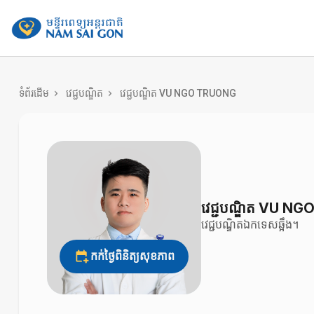
benhviennamsaigon.com
ទំព័រដើម
វេជ្ជបណ្ឌិត
វេជ្ជបណ្ឌិត ​VU NGO TRUONG
វេជ្ជបណ្ឌិត ​VU 
វេជ្ជបណ្ឌិតឯកទេសឆ្អឹង។
កក់ថ្ងៃពិនិត្យសុខភាព