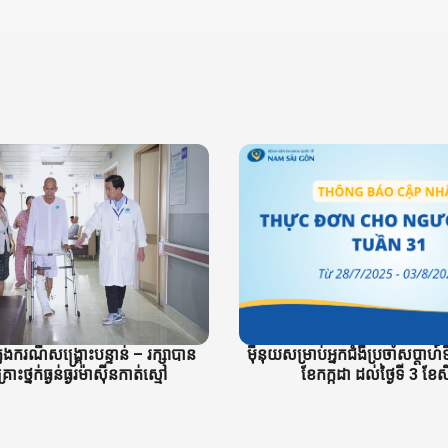
ម៉ឺនុយសម្រាប់អ្នកជំងឺប្រចាំសប្តាហ៍ទ
ងករណីសង្គ្រោះបន្ទាន់ – រក្សាបាន
ខែកក្កដា ដល់ថ្ងៃទី 3 ខែ
ោះថ្នក់ធ្ងន់ធ្ងរម៉ាស៊ីនកាត់ស្មៅ