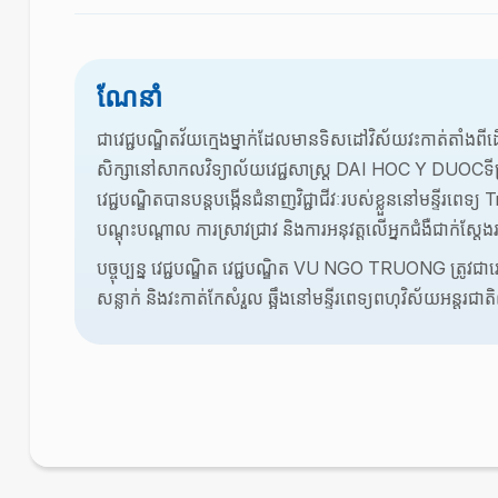
ណែនាំ
ជាវេជ្ជបណ្ឌិតវ័យក្មេងម្នាក់ដែលមានទិសដៅវិស័យវះកាត់តាំងពីដើ
សិក្សានៅសាកលវិទ្យាល័យវេជ្ជសាស្ត្រ DAI HOC Y DUOCទីក្
វេជ្ជបណ្ឌិតបានបន្តបង្កើនជំនាញវិជ្ជាជីវៈរបស់ខ្លួននៅមន្ទីរព
បណ្ដុះបណ្ដាល ការស្រាវជ្រាវ និងការអនុវត្តលើអ្នកជំងឺជាក់ស្
បច្ចុប្បន្ន វេជ្ជបណ្ឌិត វេជ្ជបណ្ឌិត ​VU NGO TRUONG ត្រូវជាវេ
សន្លាក់ និងវះកាត់កែសំរួល ឆ្អឹងនៅមន្ទីរពេទ្យពហុវិស័យអន្តរជ