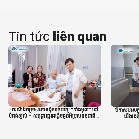
Tin tức
liên quan
ករណីដ៏កម្រ៖ វះកាត់ដុំសាច់យក្ស “ទាំងមូល” នៅ
ឱកាសមាសក្នុ
បំពង់ខ្យល់ – សង្គ្រោះផ្លូវដង្ហើមជួនអ៊ំប្រុសជនជាតិខ្មែរ
ជើងរងគ្រ
អាយុ 75 ឆ្នាំ។