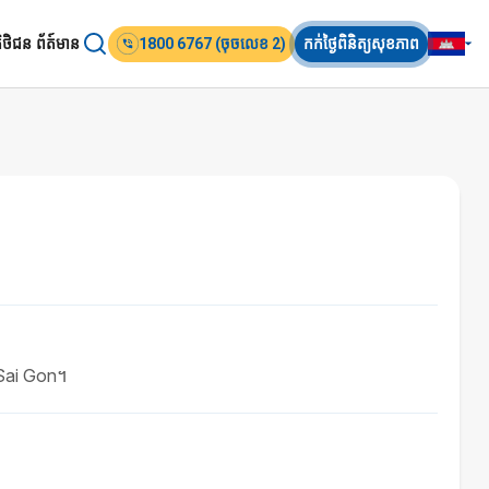
តិថិជន
ព័ត៍មាន
1800 6767 (ចុចលេខ 2)
កក់ថ្ងៃពិនិត្យសុខភាព
m Sai Gon។