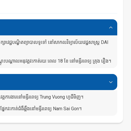
្សាវេជ្ជបណ្ឌិតព្យាបាលទូទៅ នៅសាកលវិទ្យាល័យវេជ្ជសាស្ត្រ DAI
ដុះបណ្ដាលអនុវត្តវះកាត់រយៈពេល 18​ ខែ នៅមន្ទីរពេទ្យ ត្រុង វឿង។
្តការងារនៅមន្ទីរពេទ្យ Trung Vuong ហូជីមិញ។
ិតផ្នែកវះកាត់ជំងឺឆ្អឹងនៅមន្ទីរពេទ្យ Nam Sai Gon។