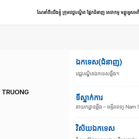
ណែនាំពីយើងខ្ញុំ
ក្រុមវេជ្ជបណ្ឌិត
ផ្នែកជំនាញ
សេវាកម្ម
មគ្គុទេ្ទសអ
ឯកទេស(ជំនាញ)
វេជ្ជបណ្ឌិតឯកទេសឆ្អឹង។
NGO TRUONG
ទីស្នាក់ការ
នាយកដ្ឋានឆ្អឹង – មន្ទីរពេទ្យ Na
វិស័យឯកទេស