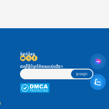
ទំនាក់ទំនង
ជាវព្រឹត្តិប័ត្រព័ត៌មានរបស់យើង។
ចុះឈ្មោះ