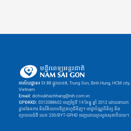
អាស័យដ្ឋាន៖
St 88 ផ្លូវលេខ8, Trung Son, Binh Hung, HCM city,
Vietnam
Email:
dichvukhachhang@nih.com.vn
GPĐKKD:
0312088602 ចេញថ្ងៃទី 14 ខែធ្នូ ឆ្នាំ 2012 ដោយនាយក
ដ្ឋានផែនការ និងវិនិយោគទីក្រុងហូជីមិញ។ អាជ្ញាប័ណ្ណពិនិត្យ និង
ព្យាបាលជំងឺ លេខ 230/BYT-GPHD ចេញដោយក្រសួងសុខាភិបាល។