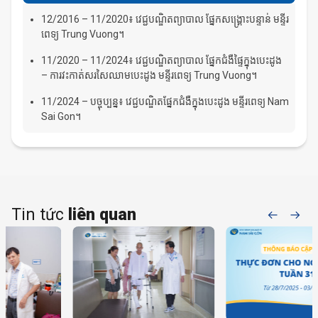
12/2016 – 11/2020៖ វេជ្ជបណ្ឌិតព្យាបាល ផ្នែកសង្គ្រោះបន្ទាន់ មន្ទីរ
ពេទ្យ Trung Vuong។
11/2020 – 11/2024៖ វេជ្ជបណ្ឌិតព្យាបាល ផ្នែកជំងឺផ្ទៃក្នុងបេះដូង
– ការវះកាត់សរសៃឈាមបេះដូង មន្ទីរពេទ្យ Trung Vuong។
11/2024 – បច្ចុប្បន្ន៖ វេជ្ជបណ្ឌិតផ្នែកជំងឺក្នុងបេះដូង មន្ទីរពេទ្យ Nam
Sai Gon។
Tin tức
liên quan