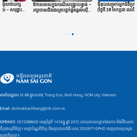
ក្ស
ម៉ឺនុយសម្រាប់អ្នកជំងឺប្រចាំសប្តាហ៍ទី
ឱកាសមាសក្នុងករណីសង្គ្រោះបន្ទាន់ –
ះផ្លូវ
(ថ្ងៃទី 28 ខែកក្កដា ដល់ថ្ងៃទី 3 ខែសី
រក្សាបានជើងរងគ្រោះថ្នក់ធ្ងន់ធ្ងរម៉ាស៊ីន
យុ 75
កាត់ស្មៅ
អាស័យដ្ឋាន៖
St 88 ផ្លូវលេខ8, Trung Son, Binh Hung, HCM city, Vietnam
Email:
dichvukhachhang@nih.com.vn
GPĐKKD:
0312088602 ចេញថ្ងៃទី 14 ខែធ្នូ ឆ្នាំ 2012 ដោយនាយកដ្ឋានផែនការ និងវិនិយោគ
ទីក្រុងហូជីមិញ។ អាជ្ញាប័ណ្ណពិនិត្យ និងព្យាបាលជំងឺ លេខ 230/BYT-GPHD ចេញដោយក្រសួង
សុខាភិបាល។