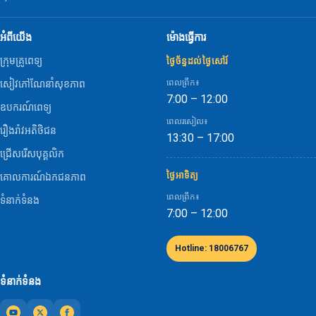
អំពីយើង
ម៉ោងធ្វើការ
ក្រុមគ្រូពេទ្យ
ថ្ងៃច័ន្ទដល់ថ្ងៃសៅរ៍
ពេលព្រឹក៖
សៀវភៅណែនាំសុខភាព
7:00 – 12:00
ឧបករណ៍ពេទ្យ
ពេលរសៀល៖
រឿងរ៉ាវអតិថិជន
13:30 – 17:00
ជ្រើសរើសបុគ្គលិក
ថ្ងៃអាទិត្យ
គោលការណ៍ឯកជនភាព
ពេលព្រឹក៖
ទំនាក់ទំនង
7:00 – 12:00
Hotline: 18006767
ទំនាក់ទំនង