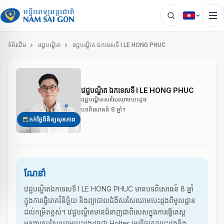
ទំព័រដើម
វេជ្ជបណ្ឌិត
វេជ្ជបណ្ឌិត ឯកទេសទី I LE HONG PHUC
វេជ្ជបណ្ឌិត ឯកទេសទី I LE HONG PHUC
វេជ្ជបណ្ឌិតសរសៃឈាមបេះដូង
បទពិសោធន៍ 8 ឆ្នាំ។
កក់ថ្ងៃពិនិត្យសុខភាព
ណែនាំ
វេជ្ជបណ្ឌិតឯកទេសទី I LE HONG PHUC មានបទពិសោធន៍ 8 ឆ្នាំ
ក្នុងការធ្វើរោគវិនិច្ឆ័យ និងព្យាបាលជំងឺសរសៃឈាមបេះដូងពីមូលដ្ឋាន
ដល់កម្រិតខ្ពស់។ វេជ្ជបណ្ឌិតមានជំនាញជាពិសេសក្នុងការធ្វើតេស្ត
មុខងារសរសៃឈាមបេះដូងដូចជា Holter អេឡិចត្រូតបេះដូងនិង