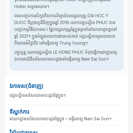
Holter សម្ពាធឈាម។
បានបញ្ចប់ការសិក្សាពីសកលវិទ្យាល័យវេជ្ជសាស្ត្រ DAI HOC Y
DUOC ទីក្រុងហូជីមិញក្នុងឆ្នាំ 2016 លោកវេជ្ជបណ្ឌិត PHUC បាន
បញ្ចប់កម្មវិធីឯកទេស I ផ្នែកវេជ្ជសាស្ត្រផ្ទៃក្នុងទូទៅនៅសាលាដូចគ្នានៅ
ឆ្នាំ 2021។ ក្នុងអំឡុងពេលការងាររបស់គាត់ វេជ្ជបណ្ឌិតទទួលបានបទ
ពិសោធន៍វិជ្ជាជីវៈនៅមន្ទីរពេទ្យ Trung Vuong។
បច្ចុប្បន្ន លោកវេជ្ជបណ្ឌិត LE HONG PHUC កំពុងធ្វើការជាគ្រូពេទ្យ
ឯកទេសជំងឺសសៃឈាមបេះដូងនៅមន្ទីរពេទ្យ Nam Sai​ Gon។
ឯកទេស(ជំនាញ)
វេជ្ជបណ្ឌិតសសៃឈាមបេះដូងផ្ទៃក្នុង។
ទីស្នាក់ការ
នាយកដ្ឋានសសៃឈាមបេះដូងផ្ទៃក្នុង – មន្ទីរពេទ្យ Nam Sai Gon។
វិស័យឯកទេស