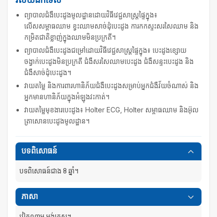
ព្យាបាលជំងឺបេះដូងមូលដ្ឋានដោយវិធីវេជ្ជសាស្ត្រផ្ទៃក្នុង៖
លើសសម្ពាធឈាម ខ្វះឈាមសាច់ដុំបេះដូង ការកកស្ទះសរសៃឈាម និង
កម្រិតជាតិខ្លាញ់ក្នុងឈាមមិនប្រក្រតី។
ព្យាបាលជំងឺបេះដូងជម្រៅដោយវិធីវេជ្ជសាស្ត្រផ្ទៃក្នុង៖ បេះដូងខ្សោយ
ចង្វាក់បេះដូងមិនប្រក្រតី ជំងឺសរសៃឈាមបេះដូង ជំងឺសន្ទះបេះដូង និង
ជំងឺសាច់ដុំបេះដូង។
វាយតម្លៃ និងការពារហានិភ័យជំងឺបេះដូងសម្រាប់អ្នកជំងឺវ័យចំណាស់ និង
អ្នកមានហានិភ័យក្នុងអំឡុងវះកាត់។
វាយតម្លៃមុខងារបេះដូង៖ Holter ECG, Holter សម្ពាធឈាម និងអ៊ុល
ត្រាសោនបេះដូងមូលដ្ឋាន។
បទពិសោធន៍
បទពិសោធន៍ជាង 8 ឆ្នាំ។
ភាសា
វៀតណាម អង់គ្លេស។