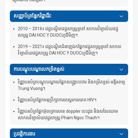
សញ្ញាប័ត្រផ្នែកវិជ្ជាជីវៈ
2010 – 2016៖ វេជ្ជបណ្ឌិតវេជ្ជសាស្រ្តទូទៅ សាកលវិទ្យាល័យវេជ្ជ
សាស្រ្ត DAI HOC Y DUOCហូជីមិញ។
2019 – 2021៖ វេជ្ជបណ្ឌិតជំនាញឯកផ្នែកវេជ្ជសាស្រ្តទូទៅ សាកល
វិទ្យាល័យវេជ្ជសាស្រ្ត DAI HOC Y DUOCហូជីមិញ។
ការបណ្តុះបណ្តាលកម្រិតខ្ពស់
វិញ្ញាបនប័ត្របណ្តុះបណ្តាលផ្នែកសង្គ្រោះបឋម និងកម្រិតខ្ពស់ មន្ទីរពេទ្យ
Trung Vuong។
វិញ្ញាបនប័ត្រផ្នែកអនុប្រឹក្សាការតេស្តរកមេរោគ HIV។
វិញ្ញាបនប័ត្រផ្នែកអ៊ុលត្រាសោន doppler បេះដូង និងសសៃឈាម
សាកលវិទ្យាល័យវេជ្ជសាស្រ្ត Pham Ngoc Thach។
ប្រវត្តិការងារ