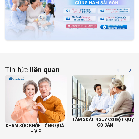
Tin tức
liên quan
TẦM SOÁT NGUY CƠ ĐỘT QUỴ
TẦM SOÁT NGUY 
– CƠ BẢN
– NÂNG 
E TỔNG QUÁT
IP