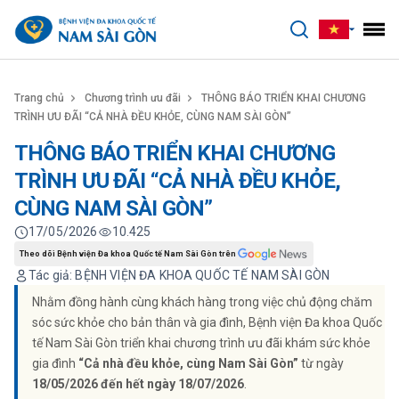
benhviennamsaigon.com
Trang chủ
Chương trình ưu đãi
THÔNG BÁO TRIỂN KHAI CHƯƠNG
TRÌNH ƯU ĐÃI “CẢ NHÀ ĐỀU KHỎE, CÙNG NAM SÀI GÒN”
THÔNG BÁO TRIỂN KHAI CHƯƠNG
TRÌNH ƯU ĐÃI “CẢ NHÀ ĐỀU KHỎE,
CÙNG NAM SÀI GÒN”
17/05/2026
10.425
Theo dõi Bệnh viện Đa khoa Quốc tế Nam Sài Gòn trên
Tác giả: BỆNH VIỆN ĐA KHOA QUỐC TẾ NAM SÀI GÒN
Nhằm đồng hành cùng khách hàng trong việc chủ động chăm
sóc sức khỏe cho bản thân và gia đình, Bệnh viện Đa khoa Quốc
tế Nam Sài Gòn triển khai chương trình ưu đãi khám sức khỏe
gia đình
“Cả nhà đều khỏe, cùng Nam Sài Gòn”
từ ngày
18/05/2026 đến hết ngày 18/07/2026
.