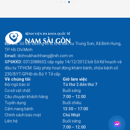
Địa chỉ:
Số 88, Đường số 8, Khu dân cư Trung Sơn, Xã Bình Hưng,
TP. Hồ Chí Minh
Email:
dichvukhachhang@nih.com.vn
GPĐKKD:
0312088602 cấp ngày 14/12/2012 bởi Sở Kế hoạch và
đầu tư TP.HCM. Giấy phép hoạt động khám bệnh, chữa bệnh số
230/BYT-GPHĐ do Bộ Y Tế cấp.
Về chúng tôi
Giờ làm việc
Đội ngũ bác sĩ
Từ thứ 2 đến thứ 7
Cơ sở vật chất
Buổi sáng:
Câu chuyện khách hàng
7:00 – 12:00
Tuyển dụng
Buổi chiều:
Cẩm nang bệnh
13:30 – 17:00
Chính sách bảo mật
Chủ Nhật
Liên hệ
Buổi sáng:
7:00 – 12:00