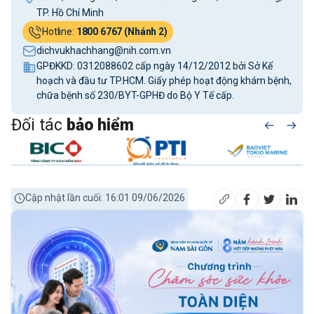
TP. Hồ Chí Minh
Hotline:
1800 6767 (Nhánh 2)
dichvukhachhang@nih.com.vn
GPĐKKD: 0312088602 cấp ngày 14/12/2012 bởi Sở Kế
hoạch và đầu tư TP.HCM. Giấy phép hoạt động khám bệnh,
chữa bệnh số 230/BYT-GPHĐ do Bộ Y Tế cấp.
Đối tác
bảo hiểm
Cập nhật lần cuối: 16:01 09/06/2026